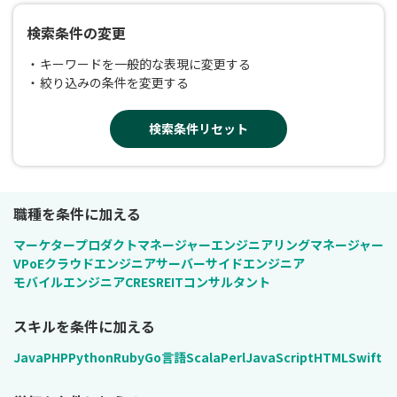
検索条件の変更
キーワードを一般的な表現に変更する
絞り込みの条件を変更する
検索条件リセット
職種を条件に加える
マーケター
プロダクトマネージャー
エンジニアリングマネージャー
VPoE
クラウドエンジニア
サーバーサイドエンジニア
モバイルエンジニア
CRE
SRE
ITコンサルタント
スキルを条件に加える
Java
PHP
Python
Ruby
Go言語
Scala
Perl
JavaScript
HTML
Swift