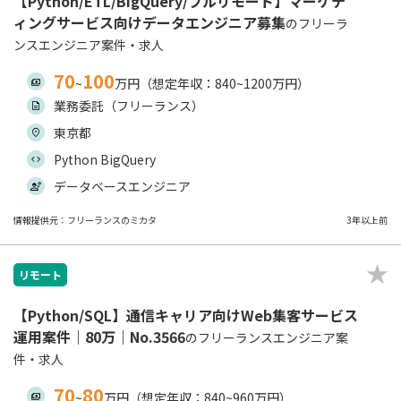
【Python/ETL/BigQuery/フルリモート】マーケテ
ィングサービス向けデータエンジニア募集
のフリーラ
ンスエンジニア案件・求人
70
100
~
万円（想定年収：840~1200万円）
業務委託（フリーランス）
東京都
Python BigQuery
データベースエンジニア
情報提供元：フリーランスのミカタ
3年以上前
リモート
【Python/SQL】通信キャリア向けWeb集客サービス
運用案件｜80万｜No.3566
のフリーランスエンジニア案
件・求人
70
80
~
万円（想定年収：840~960万円）