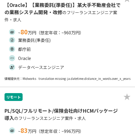
【Oracle】【業務委託(準委任)】某大手不動産会社で
の業務システム開発・改修
のフリーランスエンジニア案
件・求人
80
~
万円（想定年収：~960万円）
業務委託(準委任)
都庁前
Oracle
データベースエンジニア
情報提供元：Midworks
translation missing: ja.datetime.distance_in_words.over_x_years
リモート
PL/SQL/フルリモート/保険会社向けHCMパッケージ
導入
のフリーランスエンジニア案件・求人
83
~
万円（想定年収：~996万円）