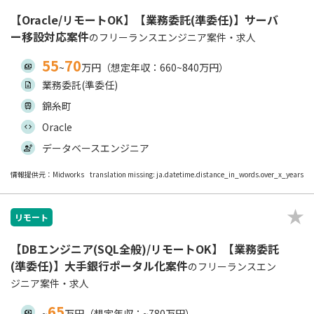
【Oracle/リモートOK】【業務委託(準委任)】サーバ
ー移設対応案件
のフリーランスエンジニア案件・求人
55
70
~
万円（想定年収：660~840万円）
業務委託(準委任)
錦糸町
Oracle
データベースエンジニア
情報提供元：Midworks
translation missing: ja.datetime.distance_in_words.over_x_years
リモート
【DBエンジニア(SQL全般)/リモートOK】【業務委託
(準委任)】大手銀行ポータル化案件
のフリーランスエン
ジニア案件・求人
65
~
万円（想定年収：~780万円）