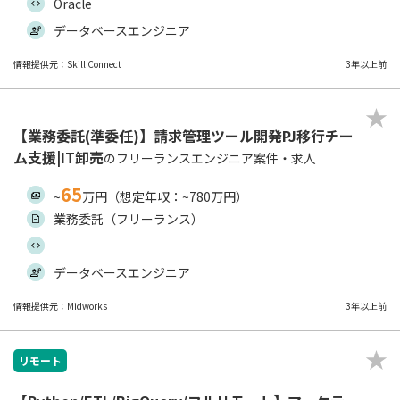
Oracle
データベースエンジニア
情報提供元：Skill Connect
3年以上前
【業務委託(準委任)】請求管理ツール開発PJ移行チー
ム支援|IT卸売
のフリーランスエンジニア案件・求人
65
~
万円（想定年収：~780万円）
業務委託（フリーランス）
データベースエンジニア
情報提供元：Midworks
3年以上前
リモート