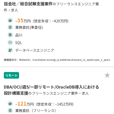
話会社／総合試験支援案件
のフリーランスエンジニア案
件・求人
35
~
万円（想定年収：~420万円）
業務委託(準委任)
品川
SQL
データベースエンジニア
情報提供元：Midworks
translation missing: ja.datetime.distance_in_words.over_x_years
リモート
DBA/OCI/週5/一部リモート/OracleDB導入における
設計構築支援
のフリーランスエンジニア案件・求人
121
~
万円（想定年収：~1452万円）
業務委託（フリーランス）