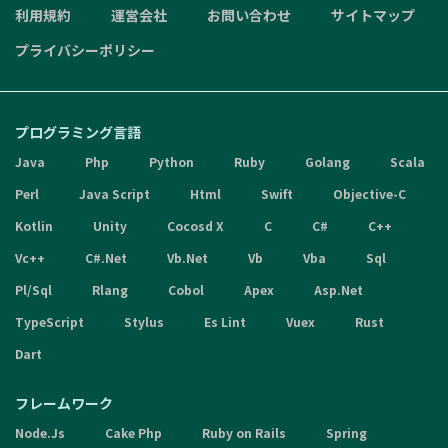
利用規約
運営会社
お問い合わせ
サイトマップ
プライバシーポリシー
プログラミング言語
Java
Php
Python
Ruby
Golang
Scala
Perl
Java Script
Html
Swift
Objective-C
Kotlin
Unity
Cocosd X
C
C#
C++
Vc++
C#.Net
Vb.Net
Vb
Vba
Sql
Pl/Sql
Rlang
Cobol
Apex
Asp.Net
TypeScript
Stylus
Es Lint
Vuex
Rust
Dart
フレームワーク
Node.Js
Cake Php
Ruby on Rails
Spring