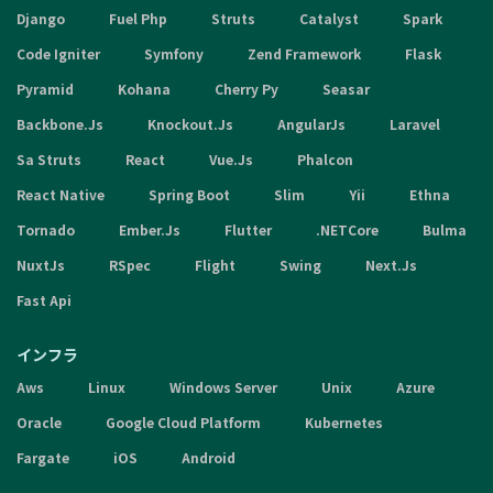
Django
Fuel Php
Struts
Catalyst
Spark
Code Igniter
Symfony
Zend Framework
Flask
Pyramid
Kohana
Cherry Py
Seasar
Backbone.Js
Knockout.Js
AngularJs
Laravel
Sa Struts
React
Vue.Js
Phalcon
React Native
Spring Boot
Slim
Yii
Ethna
Tornado
Ember.Js
Flutter
.NETCore
Bulma
NuxtJs
RSpec
Flight
Swing
Next.Js
Fast Api
インフラ
Aws
Linux
Windows Server
Unix
Azure
Oracle
Google Cloud Platform
Kubernetes
Fargate
iOS
Android