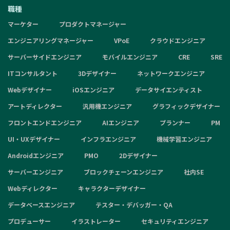
職種
マーケター
プロダクトマネージャー
エンジニアリングマネージャー
VPoE
クラウドエンジニア
サーバーサイドエンジニア
モバイルエンジニア
CRE
SRE
ITコンサルタント
3Dデザイナー
ネットワークエンジニア
Webデザイナー
iOSエンジニア
データサイエンティスト
アートディレクター
汎用機エンジニア
グラフィックデザイナー
フロントエンドエンジニア
AIエンジニア
プランナー
PM
UI・UXデザイナー
インフラエンジニア
機械学習エンジニア
Androidエンジニア
PMO
2Dデザイナー
サーバーエンジニア
ブロックチェーンエンジニア
社内SE
Webディレクター
キャラクターデザイナー
データベースエンジニア
テスター・デバッガー・QA
プロデューサー
イラストレーター
セキュリティエンジニア