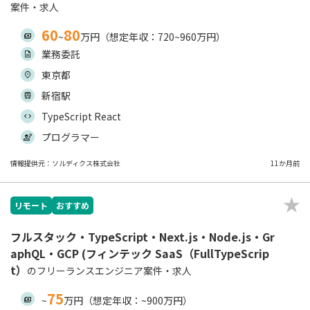
案件・求人
60
80
~
万円（想定年収：720~960万円）
業務委託
東京都
新宿駅
TypeScript React
プログラマー
情報提供元：ソルディクス株式会社
11か月前
リモート
おすすめ
フルスタック・TypeScript・Next.js・Node.js・Gr
aphQL・GCP (フィンテック SaaS（FullTypeScrip
t）
のフリーランスエンジニア案件・求人
75
~
万円（想定年収：~900万円）