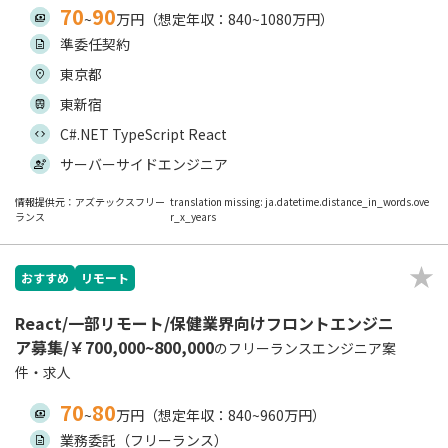
70
90
~
万円（想定年収：840~1080万円）
準委任契約
東京都
東新宿
C#.NET TypeScript React
サーバーサイドエンジニア
情報提供元：アズテックスフリー
translation missing: ja.datetime.distance_in_words.ove
ランス
r_x_years
おすすめ
リモート
React/一部リモート/保健業界向けフロントエンジニ
ア募集/￥700,000~800,000
のフリーランスエンジニア案
件・求人
70
80
~
万円（想定年収：840~960万円）
業務委託（フリーランス）