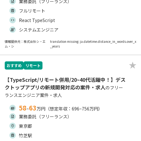
業務委託（フリーランス）
フルリモート
React TypeScript
システムエンジニア
情報提供元：株式会社シ・エ
translation missing: ja.datetime.distance_in_words.over_x
ム・シ
_years
おすすめ
リモート
【TypeScript/リモート併用/20~40代活躍中！】デス
クトップアプリの新規開発対応の案件・求人
のフリー
ランスエンジニア案件・求人
58
63
~
万円（想定年収：696~756万円）
業務委託（フリーランス）
東京都
竹芝駅