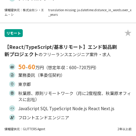
情報提供元：株式会社シ・エ
translation missing: ja.datetime.distance_in_words.over_x
ム・シ
_years
リモート
【React/TypeScript/基本リモート】エンド製品刷
新プロジェクト
のフリーランスエンジニア案件・求人
50
60
~
万円（想定年収：600~720万円）
業務委託（準委任契約）
東京都
秋葉原、原則リモートワーク（月に2度程度、秋葉原オフィ
スに出社）
JavaScript SQL TypeScript Node.js React Next.js
フロントエンドエンジニア
情報提供元：GLITTERS Agent
2年以上前