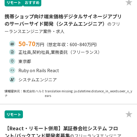
リモート
おすすめ
携帯ショップ向け端末価格デジタルサイネージアプリ
のサーバーサイド開発（システムエンジニア）
のフリ
ーランスエンジニア案件・求人
50
70
~
万円（想定年収：600~840万円）
正社員,契約社員,業務委託（フリーランス）
東京都
Ruby on Rails React
システムエンジニア
情報提供元：株式会社ハルミ
translation missing: ja.datetime.distance_in_words.over_x_y
ナ
ears
リモート
【React・リモート併用】某証券会社システム フロ
ント/バックエンド開発者募集
のフリーランスエンジニア