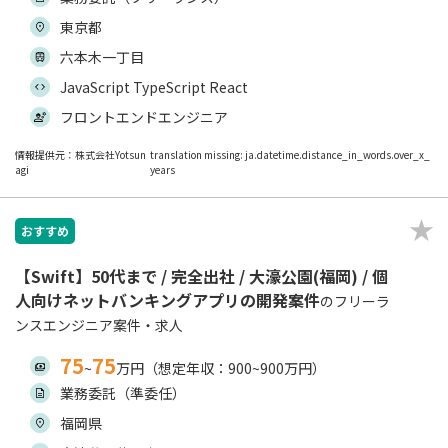
東京都
六本木一丁目
JavaScript TypeScript React
フロントエンドエンジニア
情報提供元：株式会社Yotsun
translation missing: ja.datetime.distance_in_words.over_x_
agi
years
おすすめ
【Swift】50代まで / 完全出社 / 大濠公園(福岡) / 個
人向けネットバンキングアプリの開発案件
のフリーラ
ンスエンジニア案件・求人
75
75
~
万円（想定年収：900~900万円）
業務委託（準委任）
福岡県