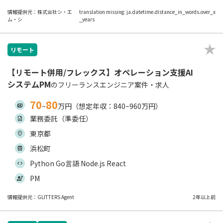
情報提供元：株式会社シ・エ
translation missing: ja.datetime.distance_in_words.over_x
ム・シ
_years
リモート
【リモート併用/フレックス】オペレーション支援AI
システムPM
のフリーランスエンジニア案件・求人
70
80
~
万円（想定年収：840~960万円）
業務委託（準委任）
東京都
浜松町
Python Go言語 Node.js React
PM
情報提供元：GLITTERS Agent
2年以上前