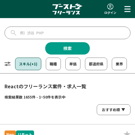
ログイン
検索
スキル(+1)
職種
単価
都道府県
業界
Reactのフリーランス案件・求人一覧
検索結果数 1655件 - 1~50件を表示中
New
リモート