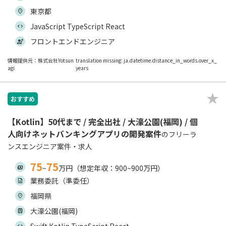
東京都
JavaScript TypeScript React
フロントエンドエンジニア
情報提供元：株式会社Yotsun
translation missing: ja.datetime.distance_in_words.over_x_
agi
years
おすすめ
【Kotlin】50代まで / 完全出社 / 大濠公園(福岡) / 個
人向けネットバンキングアプリの開発案件
のフリーラ
ンスエンジニア案件・求人
75
75
~
万円（想定年収：900~900万円）
業務委託（準委任）
福岡県
大濠公園(福岡)