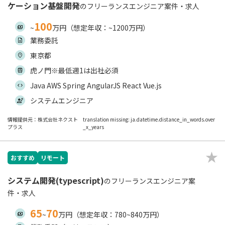
ケーション基盤開発
のフリーランスエンジニア案件・求人
100
~
万円（想定年収：~1200万円）
業務委託
東京都
虎ノ門※最低週1は出社必須
Java AWS Spring AngularJS React Vue.js
システムエンジニア
情報提供元：株式会社ネクスト
translation missing: ja.datetime.distance_in_words.over
プラス
_x_years
おすすめ
リモート
システム開発(typescript)
のフリーランスエンジニア案
件・求人
65
70
~
万円（想定年収：780~840万円）