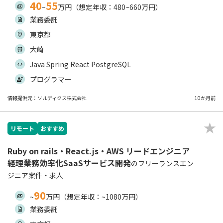
40
55
~
万円（想定年収：480~660万円）
業務委託
東京都
大崎
Java Spring React PostgreSQL
プログラマー
情報提供元：ソルディクス株式会社
10か月前
リモート
おすすめ
Ruby on rails・React.js・AWS リードエンジニア
経理業務効率化SaaSサービス開発
のフリーランスエン
ジニア案件・求人
90
~
万円（想定年収：~1080万円）
業務委託