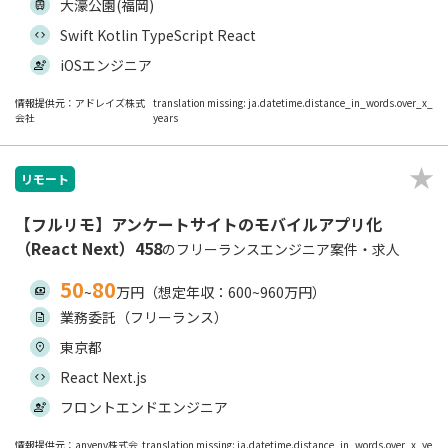
大濠公園(福岡)
Swift Kotlin TypeScript React
iOSエンジニア
情報提供元：アドレイズ株式
translation missing: ja.datetime.distance_in_words.over_x_
会社
years
リモート
【フルリモ】アンケートサイトのモバイルアプリ化
（React Next）458
のフリーランスエンジニア案件・求人
50
80
~
万円（想定年収：600~960万円）
業務委託（フリーランス）
東京都
React Next.js
フロントエンドエンジニア
情報提供元：anyenv株式会
translation missing: ja.datetime.distance_in_words.over_x_ye