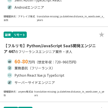
Swift Kotlin TypeScript React
Androidエンジニア
情報提供元：アドレイズ株式
translation missing: ja.datetime.distance_in_words.over_x_
会社
years
副業
リモート
【フルリモ】Python/JavaScript SaaS開発エンジニ
ア 447
のフリーランスエンジニア案件・求人
60
80
~
万円（想定年収：720~960万円）
業務委託（フリーランス）
Python React Vue.js TypeScript
サーバーサイドエンジニア
情報提供元：anyenv株式会
translation missing: ja.datetime.distance_in_words.over_x_ye
社
ars