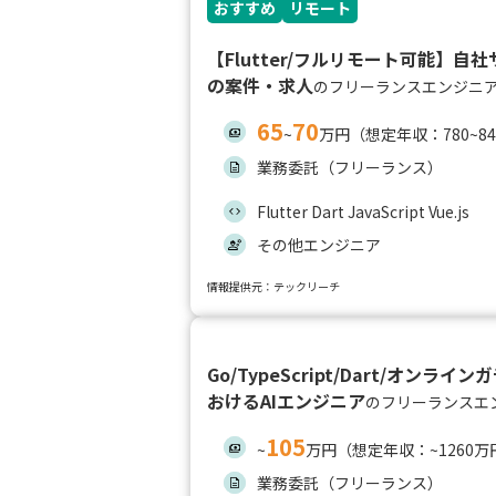
おすすめ
リモート
【Flutter/フルリモート可能】
の案件・求人
のフリーランスエンジニ
65
70
~
万円（想定年収：780~8
業務委託（フリーランス）
Flutter Dart JavaScript Vue.js
その他エンジニア
情報提供元：テックリーチ
Go/TypeScript/Dart/オンラ
おけるAIエンジニア
のフリーランスエ
105
~
万円（想定年収：~1260万
業務委託（フリーランス）