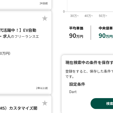
24日前
平均単価
中央値単
40代活躍中！】EV自動
90
90
・求人
のフリーランスエ
万円
万円
40万円）
現在検索中の条件を保存
登録をすると、保存した条件
です。
設定条件
2年以上前
Dart
検
（WMS）カスタマイズ開