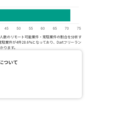
・求人数のリモート可能案件・常駐案件の割合を分析す
駐案件が4件28.6%となっており、Dartフリーラン
かります。
件について