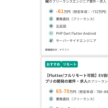
発
のフリーランスエンジニア案件・求人
61
~
万円（想定年収：~732万円
業務委託（フリーランス）
五反田
PHP Dart Flutter Android
サーバーサイドエンジニア
情報提供元：テクフリ
おすすめ
リモート
【Flutter/フルリモート可能】E
プリの開発の案件・求人
のフリーラン
65
70
~
万円（想定年収：780~8
業務委託（フリーランス）