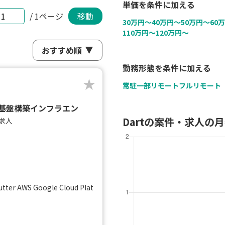
単価を条件に加える
/ 1ページ
移動
30万円〜
40万円〜
50万円〜
60
110万円〜
120万円〜
勤務形態を条件に加える
常駐
一部リモート
フルリモート
プリ基盤構築インフラエン
Dartの案件・求人の
求人
）
lutter AWS Google Cloud Plat