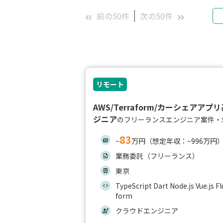
前の50件
次の50件
リモート
AWS/Terraform/カーシェアア
ジニア
のフリーランスエンジニア案件・
83
~
万円（想定年収：~996万円
業務委託（フリーランス）
東京
TypeScript Dart Node.js Vue.js F
form
クラウドエンジニア