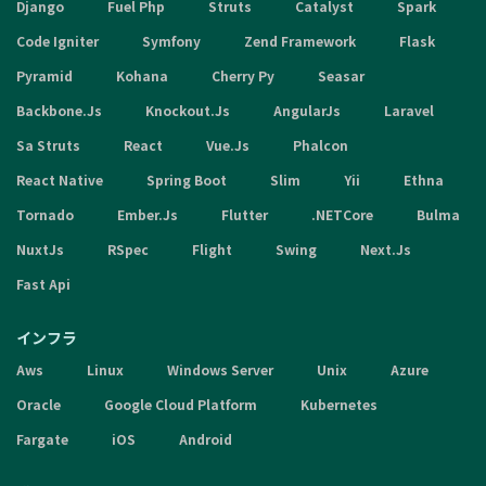
Django
Fuel Php
Struts
Catalyst
Spark
Code Igniter
Symfony
Zend Framework
Flask
Pyramid
Kohana
Cherry Py
Seasar
Backbone.Js
Knockout.Js
AngularJs
Laravel
Sa Struts
React
Vue.Js
Phalcon
React Native
Spring Boot
Slim
Yii
Ethna
Tornado
Ember.Js
Flutter
.NETCore
Bulma
NuxtJs
RSpec
Flight
Swing
Next.Js
Fast Api
インフラ
Aws
Linux
Windows Server
Unix
Azure
Oracle
Google Cloud Platform
Kubernetes
Fargate
iOS
Android