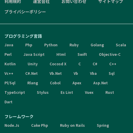
利用規約
運営会社
お問い合わせ
サイトマップ
プライバシーポリシー
プログラミング言語
Java
Php
Python
Ruby
Golang
Scala
Perl
Java Script
Html
Swift
Objective-C
Kotlin
Unity
Cocosd X
C
C#
C++
Vc++
C#.Net
Vb.Net
Vb
Vba
Sql
Pl/Sql
Rlang
Cobol
Apex
Asp.Net
TypeScript
Stylus
Es Lint
Vuex
Rust
Dart
フレームワーク
Node.Js
Cake Php
Ruby on Rails
Spring