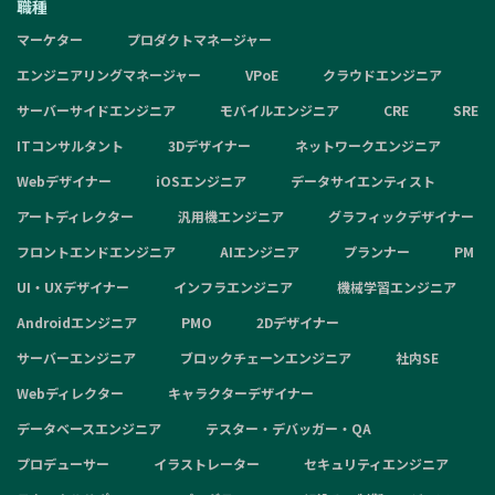
職種
マーケター
プロダクトマネージャー
エンジニアリングマネージャー
VPoE
クラウドエンジニア
サーバーサイドエンジニア
モバイルエンジニア
CRE
SRE
ITコンサルタント
3Dデザイナー
ネットワークエンジニア
Webデザイナー
iOSエンジニア
データサイエンティスト
アートディレクター
汎用機エンジニア
グラフィックデザイナー
フロントエンドエンジニア
AIエンジニア
プランナー
PM
UI・UXデザイナー
インフラエンジニア
機械学習エンジニア
Androidエンジニア
PMO
2Dデザイナー
サーバーエンジニア
ブロックチェーンエンジニア
社内SE
Webディレクター
キャラクターデザイナー
データベースエンジニア
テスター・デバッガー・QA
プロデューサー
イラストレーター
セキュリティエンジニア