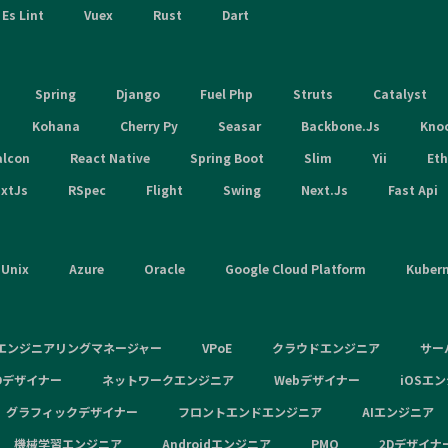
Es Lint
Vuex
Rust
Dart
Spring
Django
Fuel Php
Struts
Catalyst
Kohana
Cherry Py
Seasar
Backbone.Js
Kno
alcon
React Native
Spring Boot
Slim
Yii
Et
xtJs
RSpec
Flight
Swing
Next.Js
Fast Api
Unix
Azure
Oracle
Google Cloud Platform
Kuber
エンジニアリングマネージャー
VPoE
クラウドエンジニア
サー
Dデザイナー
ネットワークエンジニア
Webデザイナー
iOSエ
グラフィックデザイナー
フロントエンドエンジニア
AIエンジニア
機械学習エンジニア
Androidエンジニア
PMO
2Dデザイナ