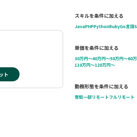
スキルを条件に加える
Java
PHP
Python
Ruby
Go言語
S
単価を条件に加える
30万円〜
40万円〜
50万円〜
60
110万円〜
120万円〜
ット
勤務形態を条件に加える
常駐
一部リモート
フルリモート