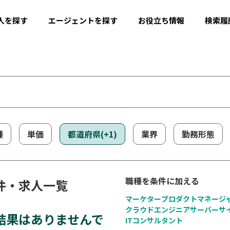
人を探す
エージェントを探す
お役立ち情報
検索履
種
単価
都道府県(+1)
業界
勤務形態
職種を条件に加える
件・求人一覧
マーケター
プロダクトマネージ
クラウドエンジニア
サーバーサ
結果はありませんで
ITコンサルタント