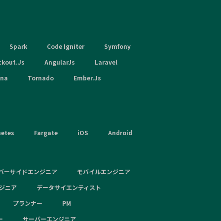
Spark
Code Igniter
Symfony
ckout.Js
AngularJs
Laravel
hna
Tornado
Ember.Js
netes
Fargate
iOS
Android
バーサイドエンジニア
モバイルエンジニア
ンジニア
データサイエンティスト
プランナー
PM
ー
サーバーエンジニア