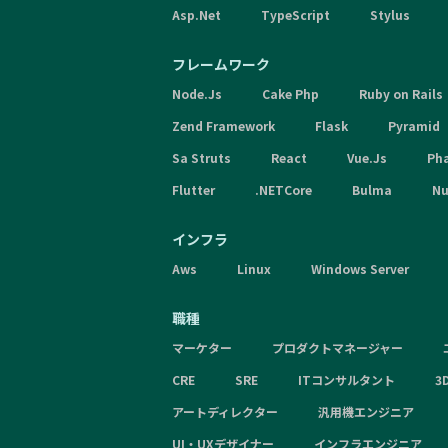
Asp.Net
TypeScript
Stylus
フレームワーク
Node.Js
Cake Php
Ruby on Rails
Zend Framework
Flask
Pyramid
Sa Struts
React
Vue.Js
Ph
Flutter
.NETCore
Bulma
Nu
インフラ
Aws
Linux
Windows Server
職種
マーケター
プロダクトマネージャー
CRE
SRE
ITコンサルタント
3
アートディレクター
汎用機エンジニア
UI・UXデザイナー
インフラエンジニア