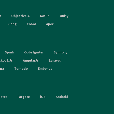
t
Objective-C
Kotlin
Unity
Rlang
Cobol
Apex
Spark
Code Igniter
Symfony
ckout.Js
AngularJs
Laravel
hna
Tornado
Ember.Js
netes
Fargate
iOS
Android