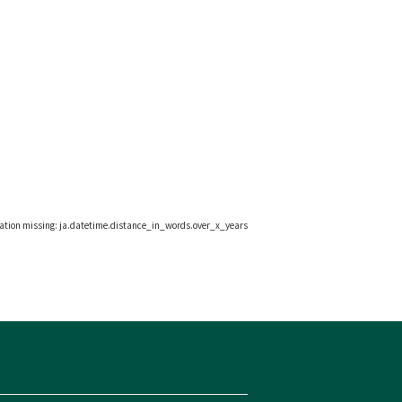
lation missing: ja.datetime.distance_in_words.over_x_years