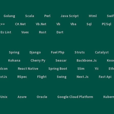
Golang
Scala
Perl
Java Script
Html
Swif
c++
C#.Net
Vb.Net
Vb
Vba
Sql
Pl/Sql
Es Lint
Vuex
Rust
Dart
Spring
Django
Fuel Php
Struts
Catalyst
Kohana
Cherry Py
Seasar
Backbone.Js
Kno
alcon
React Native
Spring Boot
Slim
Yii
Et
xtJs
RSpec
Flight
Swing
Next.Js
Fast Api
Unix
Azure
Oracle
Google Cloud Platform
Kuber