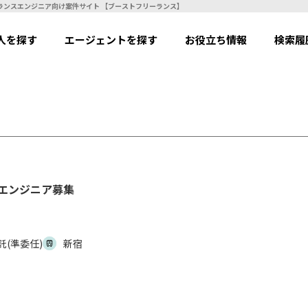
務委託(準委任)】Webエンジニア募集 | フリーランスエンジニア向け案件サイト 【ブーストフリーランス】
人を探す
エージェントを探す
お役立ち情報
検索履
bエンジニア募集
託(準委任)
新宿