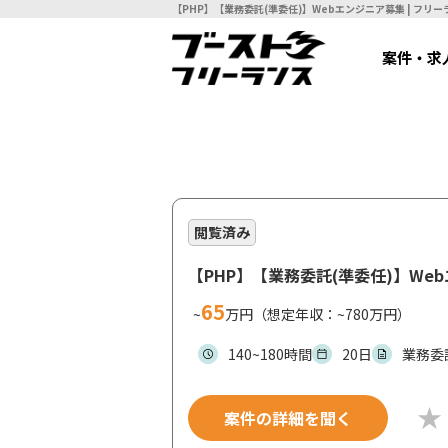
【PHP】【業
案件・求
閲覧済み
【PHP】【業務委託(準委任)】We
65
~
万円（想定年収：~780万円）
140~180時間
20日
業務委
案件の詳細を聞く