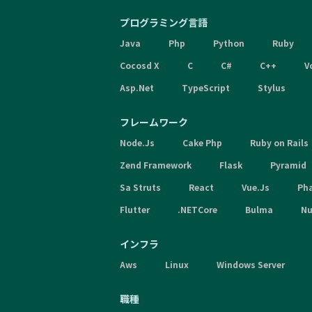
プログラミング言語
Java
Php
Python
Ruby
Cocosd X
C
C#
C++
V
Asp.Net
TypeScript
Stylus
フレームワーク
Node.Js
Cake Php
Ruby on Rails
Zend Framework
Flask
Pyramid
Sa Struts
React
Vue.Js
Ph
Flutter
.NETCore
Bulma
Nu
インフラ
Aws
Linux
Windows Server
職種