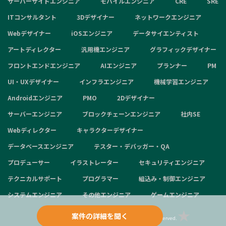
サーバーサイドエンジニア
モバイルエンジニア
CRE
SRE
ITコンサルタント
3Dデザイナー
ネットワークエンジニア
Webデザイナー
iOSエンジニア
データサイエンティスト
アートディレクター
汎用機エンジニア
グラフィックデザイナー
フロントエンドエンジニア
AIエンジニア
プランナー
PM
UI・UXデザイナー
インフラエンジニア
機械学習エンジニア
Androidエンジニア
PMO
2Dデザイナー
サーバーエンジニア
ブロックチェーンエンジニア
社内SE
Webディレクター
キャラクターデザイナー
データベースエンジニア
テスター・デバッガー・QA
プロデューサー
イラストレーター
セキュリティエンジニア
テクニカルサポート
プログラマー
組込み・制御エンジニア
システムエンジニア
その他エンジニア
ゲームエンジニア
案件の詳細を聞く
Copyright © 2024 aggregation inc. All Rights Reserved.