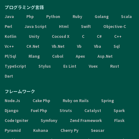
プログラミング言語
Java
Php
Python
Ruby
Golang
Scala
Perl
Java Script
Html
Swift
Objective-C
Kotlin
Unity
Cocosd X
C
C#
C++
Vc++
C#.Net
Vb.Net
Vb
Vba
Sql
Pl/Sql
Rlang
Cobol
Apex
Asp.Net
TypeScript
Stylus
Es Lint
Vuex
Rust
Dart
フレームワーク
Node.Js
Cake Php
Ruby on Rails
Spring
Django
Fuel Php
Struts
Catalyst
Spark
Code Igniter
Symfony
Zend Framework
Flask
Pyramid
Kohana
Cherry Py
Seasar