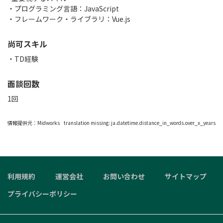
・プログラミング言語：JavaScript
・フレームワーク・ライブラリ：Vue.js
尚可スキル
・TD経験
面談回数
1回
情報提供元：
Midworks
translation missing: ja.datetime.distance_in_words.over_x_years
利用規約
運営会社
お問い合わせ
サイトマップ
プライバシーポリシー