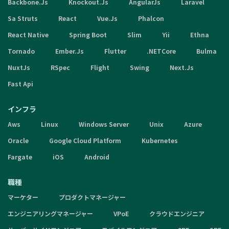
Backbone.Js
Knockout.Js
AngularJs
Laravel
Sa Struts
React
Vue.Js
Phalcon
React Native
Spring Boot
Slim
Yii
Ethna
Tornado
Ember.Js
Flutter
.NETCore
Bulma
NuxtJs
RSpec
Flight
Swing
Next.Js
Fast Api
インフラ
Aws
Linux
Windows Server
Unix
Azure
Oracle
Google Cloud Platform
Kubernetes
Fargate
iOS
Android
職種
マーケター
プロダクトマネージャー
エンジニアリングマネージャー
VPoE
クラウドエンジニア