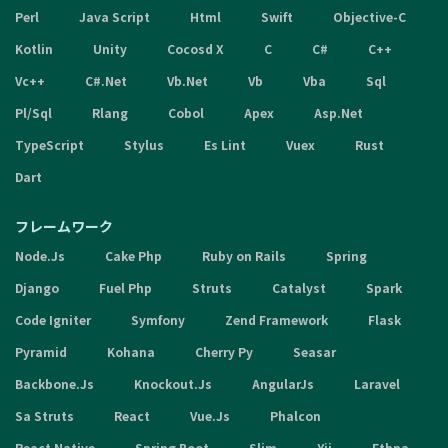
Perl
Java Script
Html
Swift
Objective-C
Kotlin
Unity
Cocosd X
C
C#
C++
Vc++
C#.Net
Vb.Net
Vb
Vba
Sql
Pl/Sql
Rlang
Cobol
Apex
Asp.Net
TypeScript
Stylus
Es Lint
Vuex
Rust
Dart
フレームワーク
Node.Js
Cake Php
Ruby on Rails
Spring
Django
Fuel Php
Struts
Catalyst
Spark
Code Igniter
Symfony
Zend Framework
Flask
Pyramid
Kohana
Cherry Py
Seasar
Backbone.Js
Knockout.Js
AngularJs
Laravel
Sa Struts
React
Vue.Js
Phalcon
React Native
Spring Boot
Slim
Yii
Ethna