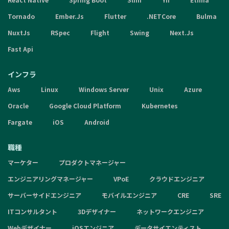
Tornado
Ember.Js
Flutter
.NETCore
Bulma
NuxtJs
RSpec
Flight
Swing
Next.Js
Fast Api
インフラ
Aws
Linux
Windows Server
Unix
Azure
Oracle
Google Cloud Platform
Kubernetes
Fargate
iOS
Android
職種
マーケター
プロダクトマネージャー
エンジニアリングマネージャー
VPoE
クラウドエンジニア
サーバーサイドエンジニア
モバイルエンジニア
CRE
SRE
ITコンサルタント
3Dデザイナー
ネットワークエンジニア
Webデザイナー
iOSエンジニア
データサイエンティスト