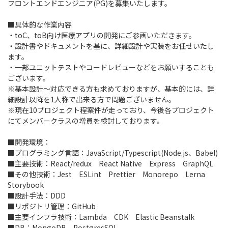
フロントエンドエンジニア(PG)を募集いたします。
■具体的な作業内容
・toC、toB向け医療アプリの開発にご参画いただきます。
・設計書やドキュメントを基に、詳細設計や実装をお任せいたし
ます。
・一部ユニットテストやコードレビューなどをお願いすることも
ございます。
※基本設計～対応できる方も求めておりますが、基本的には、詳
細設計以降を1人称で出来る方で問題ございません。
※現在10プロジェクト程案件が走っており、今後各プロジェクト
にてメンバークラスの増員を検討しております。
■開発環境：
■プログラミング言語：JavaScript/Typescript(Node.js、Babel)
■主要技術：React/redux React Native Express GraphQL
■その他技術：Jest ESLint Prettier Monorepo Lerna
Storybook
■設計手法：DDD
■リポジトリ管理：GitHub
■主要インフラ技術：Lambda CDK Elastic Beanstalk
■DB：MongoDB PostgresSQL