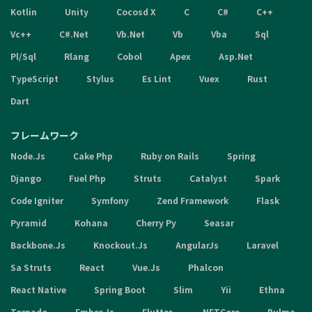
Kotlin
Unity
Cocosd X
C
C#
C++
Vc++
C#.Net
Vb.Net
Vb
Vba
Sql
Pl/Sql
Rlang
Cobol
Apex
Asp.Net
TypeScript
Stylus
Es Lint
Vuex
Rust
Dart
フレームワーク
Node.Js
Cake Php
Ruby on Rails
Spring
Django
Fuel Php
Struts
Catalyst
Spark
Code Igniter
Symfony
Zend Framework
Flask
Pyramid
Kohana
Cherry Py
Seasar
Backbone.Js
Knockout.Js
AngularJs
Laravel
Sa Struts
React
Vue.Js
Phalcon
React Native
Spring Boot
Slim
Yii
Ethna
Tornado
Ember.Js
Flutter
.NETCore
Bulma