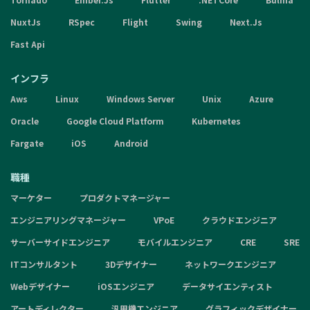
NuxtJs
RSpec
Flight
Swing
Next.Js
Fast Api
インフラ
Aws
Linux
Windows Server
Unix
Azure
Oracle
Google Cloud Platform
Kubernetes
Fargate
iOS
Android
職種
マーケター
プロダクトマネージャー
エンジニアリングマネージャー
VPoE
クラウドエンジニア
サーバーサイドエンジニア
モバイルエンジニア
CRE
SRE
ITコンサルタント
3Dデザイナー
ネットワークエンジニア
Webデザイナー
iOSエンジニア
データサイエンティスト
アートディレクター
汎用機エンジニア
グラフィックデザイナー