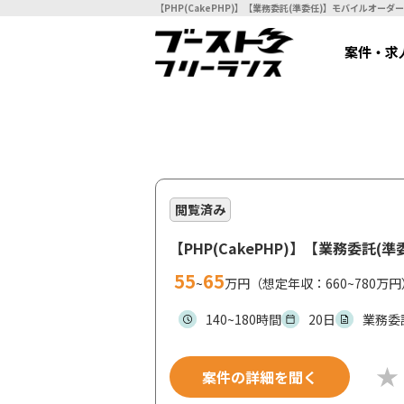
案件・求
閲覧済み
【PHP(CakePHP)】【業務委
55
65
~
万円（想定年収：660~780万円
140~180時間
20日
業務委
案件の詳細を聞く