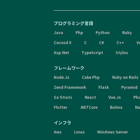
プログラミング言語
Java
Php
Python
Ruby
Cocosd X
C
C#
C++
V
Asp.Net
TypeScript
Stylus
フレームワーク
Node.Js
Cake Php
Ruby on Rails
Zend Framework
Flask
Pyramid
Sa Struts
React
Vue.Js
Ph
Flutter
.NETCore
Bulma
Nu
インフラ
Aws
Linux
Windows Server