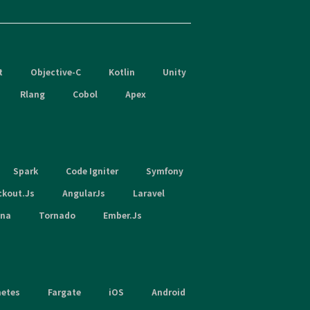
t
Objective-C
Kotlin
Unity
Rlang
Cobol
Apex
Spark
Code Igniter
Symfony
ckout.Js
AngularJs
Laravel
hna
Tornado
Ember.Js
netes
Fargate
iOS
Android