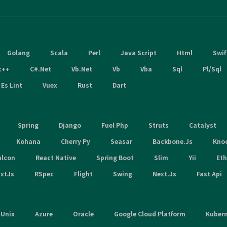
Golang
Scala
Perl
Java Script
Html
Swif
c++
C#.Net
Vb.Net
Vb
Vba
Sql
Pl/Sql
Es Lint
Vuex
Rust
Dart
Spring
Django
Fuel Php
Struts
Catalyst
Kohana
Cherry Py
Seasar
Backbone.Js
Kno
alcon
React Native
Spring Boot
Slim
Yii
Et
xtJs
RSpec
Flight
Swing
Next.Js
Fast Api
Unix
Azure
Oracle
Google Cloud Platform
Kuber