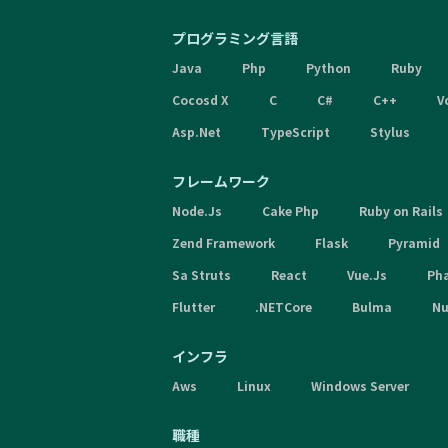
プログラミング言語
Java
Php
Python
Ruby
Cocosd X
C
C#
C++
V
Asp.Net
TypeScript
Stylus
フレームワーク
Node.Js
Cake Php
Ruby on Rails
Zend Framework
Flask
Pyramid
Sa Struts
React
Vue.Js
Ph
Flutter
.NETCore
Bulma
Nu
インフラ
Aws
Linux
Windows Server
職種