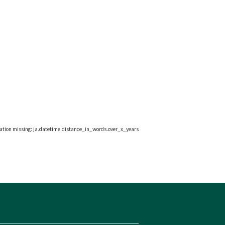
lation missing: ja.datetime.distance_in_words.over_x_years