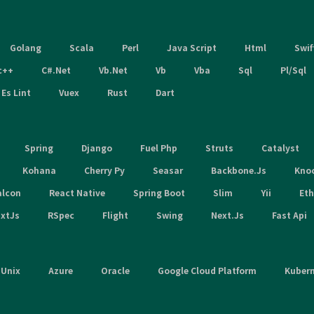
Golang
Scala
Perl
Java Script
Html
Swif
c++
C#.Net
Vb.Net
Vb
Vba
Sql
Pl/Sql
Es Lint
Vuex
Rust
Dart
Spring
Django
Fuel Php
Struts
Catalyst
Kohana
Cherry Py
Seasar
Backbone.Js
Kno
alcon
React Native
Spring Boot
Slim
Yii
Et
xtJs
RSpec
Flight
Swing
Next.Js
Fast Api
Unix
Azure
Oracle
Google Cloud Platform
Kuber