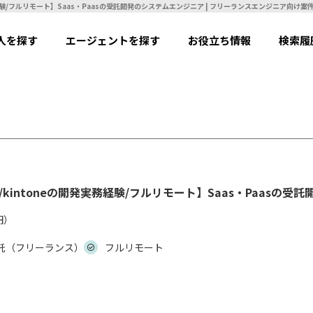
【PHP,C#,Java,Rubyなど言語不問/kintoneの開発実務経験/フルリモート】Saas・P
人を探す
エージェントを探す
お役立ち情報
検索履
語不問/kintoneの開発実務経験/フルリモート】Saas・Paas
円）
託（フリーランス）
フルリモート