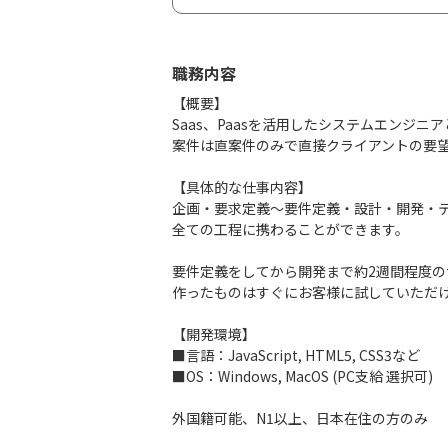
職務内容
【概要】
Saas、Paasを活用したシステムエンジ
案件は直案件のみで直接クライアントの要
【具体的な仕事内容】
企画・要求定義～要件定義・設計・開発・
全ての工程に携わることができます。
要件定義をしてから開発まで約2週間程度の
作ったものはすぐにお客様に試していただ
【開発環境】
■言語：JavaScript, HTML5, CSS3など
■OS：Windows, MacOS (PC支給 選択可)
外国籍可能、N1以上、日本在住の方のみ