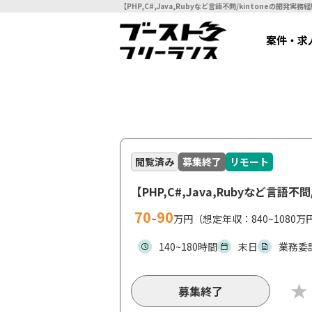
案件・求
閲覧済み
募集終了
リモート
【PHP,C#,Java,Rubyなど言
70
90
~
万円（想定年収：840~1080万
140~180時間
末日
業務委
募集終了