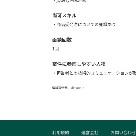
・jQuery開発経験
尚可スキル
・商品受発注についての知識あり
面談回数
1回
案件に参画しやすい人物
・担当者との技術的コミュニケーションが
情報提供元：
Midworks
利用規約
運営会社
お問い合わせ