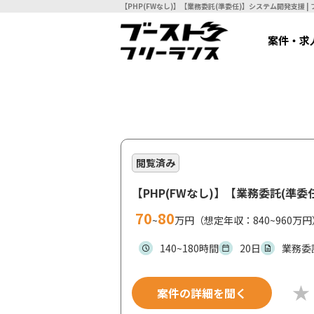
【P
案件・求
閲覧済み
【PHP(FWなし)】【業務委託(準
70
80
~
万円（想定年収：840~960万円
140~180時間
20日
業務委
案件の詳細を聞く