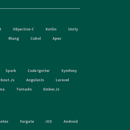
t
Objective-C
Kotlin
Unity
Rlang
Cobol
Apex
Spark
Code Igniter
Symfony
ckout.Js
AngularJs
Laravel
hna
Tornado
Ember.Js
netes
Fargate
iOS
Android