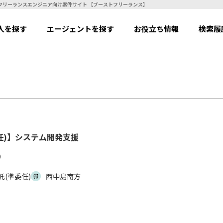
HP(FWなし)】【業務委託(準委任)】システム開発支援 | フリーランスエンジニア向け案件サイト 【ブーストフリーランス】
人を探す
エージェントを探す
お役立ち情報
検索履
委任)】システム開発支援
）
託(準委任)
西中島南方