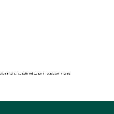
lation missing: ja.datetime.distance_in_words.over_x_years