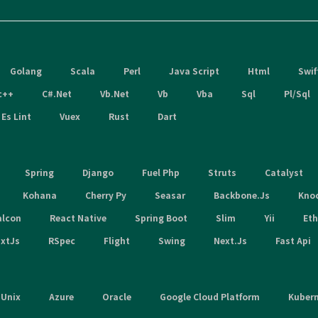
Golang
Scala
Perl
Java Script
Html
Swif
c++
C#.Net
Vb.Net
Vb
Vba
Sql
Pl/Sql
Es Lint
Vuex
Rust
Dart
Spring
Django
Fuel Php
Struts
Catalyst
Kohana
Cherry Py
Seasar
Backbone.Js
Kno
alcon
React Native
Spring Boot
Slim
Yii
Et
xtJs
RSpec
Flight
Swing
Next.Js
Fast Api
Unix
Azure
Oracle
Google Cloud Platform
Kuber