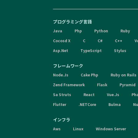
プログラミング言語
Java
Php
Python
Ruby
Cocosd X
C
C#
C++
V
Asp.Net
TypeScript
Stylus
フレームワーク
Node.Js
Cake Php
Ruby on Rails
Zend Framework
Flask
Pyramid
Sa Struts
React
Vue.Js
Ph
Flutter
.NETCore
Bulma
Nu
インフラ
Aws
Linux
Windows Server