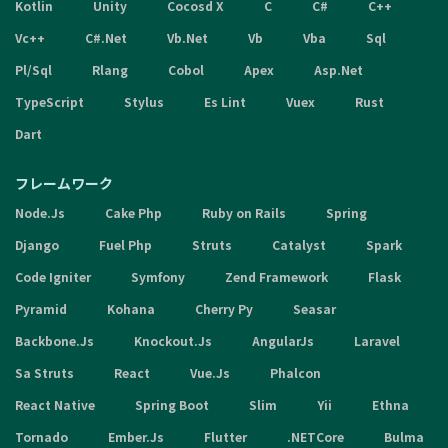
Kotlin
Unity
Cocosd X
C
C#
C++
Vc++
C#.Net
Vb.Net
Vb
Vba
Sql
Pl/Sql
Rlang
Cobol
Apex
Asp.Net
TypeScript
Stylus
Es Lint
Vuex
Rust
Dart
フレームワーク
Node.Js
Cake Php
Ruby on Rails
Spring
Django
Fuel Php
Struts
Catalyst
Spark
Code Igniter
Symfony
Zend Framework
Flask
Pyramid
Kohana
Cherry Py
Seasar
Backbone.Js
Knockout.Js
AngularJs
Laravel
Sa Struts
React
Vue.Js
Phalcon
React Native
Spring Boot
Slim
Yii
Ethna
Tornado
Ember.Js
Flutter
.NETCore
Bulma