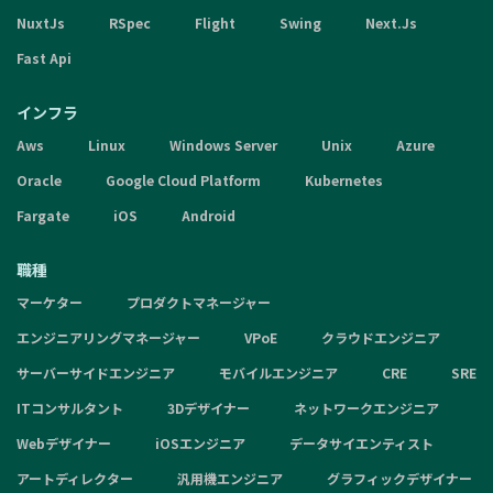
NuxtJs
RSpec
Flight
Swing
Next.Js
Fast Api
インフラ
Aws
Linux
Windows Server
Unix
Azure
Oracle
Google Cloud Platform
Kubernetes
Fargate
iOS
Android
職種
マーケター
プロダクトマネージャー
エンジニアリングマネージャー
VPoE
クラウドエンジニア
サーバーサイドエンジニア
モバイルエンジニア
CRE
SRE
ITコンサルタント
3Dデザイナー
ネットワークエンジニア
Webデザイナー
iOSエンジニア
データサイエンティスト
アートディレクター
汎用機エンジニア
グラフィックデザイナー