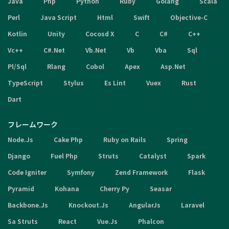
Java
Php
Python
Ruby
Golang
Scala
Perl
Java Script
Html
Swift
Objective-C
Kotlin
Unity
Cocosd X
C
C#
C++
Vc++
C#.Net
Vb.Net
Vb
Vba
Sql
Pl/Sql
Rlang
Cobol
Apex
Asp.Net
TypeScript
Stylus
Es Lint
Vuex
Rust
Dart
フレームワーク
Node.Js
Cake Php
Ruby on Rails
Spring
Django
Fuel Php
Struts
Catalyst
Spark
Code Igniter
Symfony
Zend Framework
Flask
Pyramid
Kohana
Cherry Py
Seasar
Backbone.Js
Knockout.Js
AngularJs
Laravel
Sa Struts
React
Vue.Js
Phalcon