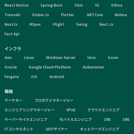
React Native
Spring Boot
Slim
Yii
Ethna
Tornado
Ember.Js
Flutter
.NETCore
Bulma
NuxtJs
RSpec
Flight
Swing
Next.Js
Fast Api
インフラ
Aws
Linux
Windows Server
Unix
Azure
Oracle
Google Cloud Platform
Kubernetes
Fargate
iOS
Android
職種
マーケター
プロダクトマネージャー
エンジニアリングマネージャー
VPoE
クラウドエンジニア
サーバーサイドエンジニア
モバイルエンジニア
CRE
SRE
ITコンサルタント
3Dデザイナー
ネットワークエンジニア