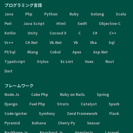
プログラミング言語
Java
Php
Python
Ruby
Golang
Scala
Perl
Java Script
Html
Swift
Objective-C
Kotlin
Unity
Cocosd X
C
C#
C++
Vc++
C#.Net
Vb.Net
Vb
Vba
Sql
Pl/Sql
Rlang
Cobol
Apex
Asp.Net
TypeScript
Stylus
Es Lint
Vuex
Rust
Dart
フレームワーク
Node.Js
Cake Php
Ruby on Rails
Spring
Django
Fuel Php
Struts
Catalyst
Spark
Code Igniter
Symfony
Zend Framework
Flask
Pyramid
Kohana
Cherry Py
Seasar
Backbone.Js
Knockout.Js
AngularJs
Laravel