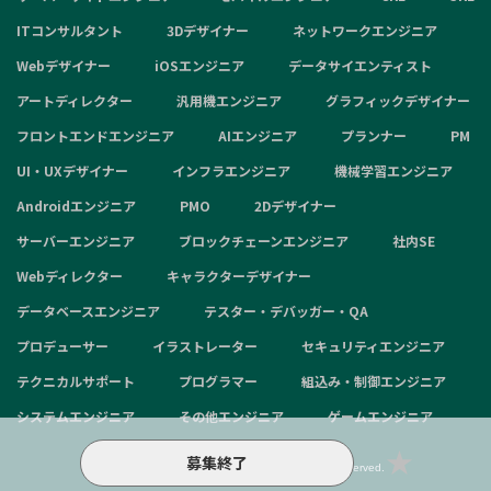
ITコンサルタント
3Dデザイナー
ネットワークエンジニア
Webデザイナー
iOSエンジニア
データサイエンティスト
アートディレクター
汎用機エンジニア
グラフィックデザイナー
フロントエンドエンジニア
AIエンジニア
プランナー
PM
UI・UXデザイナー
インフラエンジニア
機械学習エンジニア
Androidエンジニア
PMO
2Dデザイナー
サーバーエンジニア
ブロックチェーンエンジニア
社内SE
Webディレクター
キャラクターデザイナー
データベースエンジニア
テスター・デバッガー・QA
プロデューサー
イラストレーター
セキュリティエンジニア
テクニカルサポート
プログラマー
組込み・制御エンジニア
システムエンジニア
その他エンジニア
ゲームエンジニア
募集終了
Copyright © 2024 aggregation inc. All Rights Reserved.