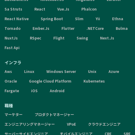
Sa Struts
React
Vue.Js
Phalcon
React Native
Spring Boot
Slim
Yii
Ethna
Tornado
Ember.Js
Flutter
.NETCore
Bulma
NuxtJs
RSpec
Flight
Swing
Next.Js
Fast Api
インフラ
Aws
Linux
Windows Server
Unix
Azure
Oracle
Google Cloud Platform
Kubernetes
Fargate
iOS
Android
職種
マーケター
プロダクトマネージャー
エンジニアリングマネージャー
VPoE
クラウドエンジニア
サーバーサイドエンジニア
モバイルエンジニア
CRE
SRE