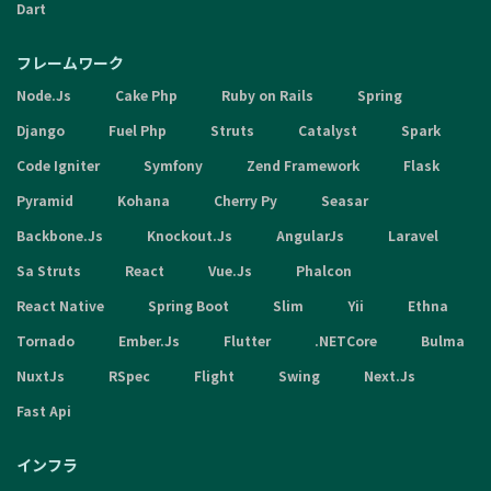
Dart
フレームワーク
Node.Js
Cake Php
Ruby on Rails
Spring
Django
Fuel Php
Struts
Catalyst
Spark
Code Igniter
Symfony
Zend Framework
Flask
Pyramid
Kohana
Cherry Py
Seasar
Backbone.Js
Knockout.Js
AngularJs
Laravel
Sa Struts
React
Vue.Js
Phalcon
React Native
Spring Boot
Slim
Yii
Ethna
Tornado
Ember.Js
Flutter
.NETCore
Bulma
NuxtJs
RSpec
Flight
Swing
Next.Js
Fast Api
インフラ