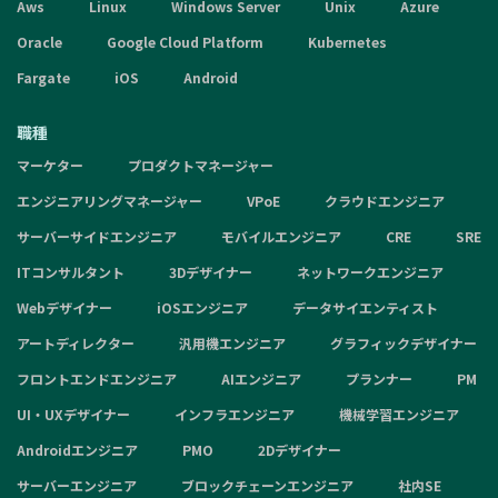
Aws
Linux
Windows Server
Unix
Azure
Oracle
Google Cloud Platform
Kubernetes
Fargate
iOS
Android
職種
マーケター
プロダクトマネージャー
エンジニアリングマネージャー
VPoE
クラウドエンジニア
サーバーサイドエンジニア
モバイルエンジニア
CRE
SRE
ITコンサルタント
3Dデザイナー
ネットワークエンジニア
Webデザイナー
iOSエンジニア
データサイエンティスト
アートディレクター
汎用機エンジニア
グラフィックデザイナー
フロントエンドエンジニア
AIエンジニア
プランナー
PM
UI・UXデザイナー
インフラエンジニア
機械学習エンジニア
Androidエンジニア
PMO
2Dデザイナー
サーバーエンジニア
ブロックチェーンエンジニア
社内SE