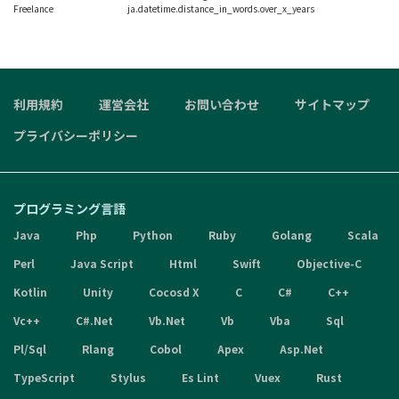
Freelance
ja.datetime.distance_in_words.over_x_years
利用規約
運営会社
お問い合わせ
サイトマップ
プライバシーポリシー
プログラミング言語
Java
Php
Python
Ruby
Golang
Scala
Perl
Java Script
Html
Swift
Objective-C
Kotlin
Unity
Cocosd X
C
C#
C++
Vc++
C#.Net
Vb.Net
Vb
Vba
Sql
Pl/Sql
Rlang
Cobol
Apex
Asp.Net
TypeScript
Stylus
Es Lint
Vuex
Rust