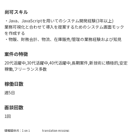
尚可スキル
・Java、JavaScriptを用いてのシステム開発経験(3年以上)
業務可視化と合わせて導入を提案するためのシステム画面モック
を作成する
・物販、財務会計、物流、在庫販売/管理の業務経験および知見
案件の特徴
20代活躍中,30代活躍中,40代活躍中,長期案件,新技術に積極的,安定
稼働,フリーランス多数
稼働日数
週5日
面談回数
1回
情報提供元：
1 on 1
translation missing: