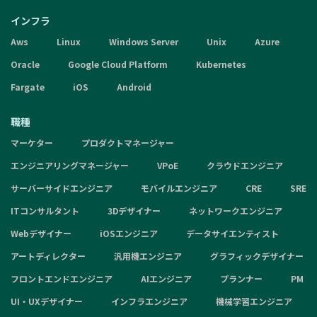
インフラ
Aws
Linux
Windows Server
Unix
Azure
Oracle
Google Cloud Platform
Kubernetes
Fargate
iOS
Android
職種
マーケター
プロダクトマネージャー
エンジニアリングマネージャー
VPoE
クラウドエンジニア
サーバーサイドエンジニア
モバイルエンジニア
CRE
SRE
ITコンサルタント
3Dデザイナー
ネットワークエンジニア
Webデザイナー
iOSエンジニア
データサイエンティスト
アートディレクター
汎用機エンジニア
グラフィックデザイナー
フロントエンドエンジニア
AIエンジニア
プランナー
PM
UI・UXデザイナー
インフラエンジニア
機械学習エンジニア