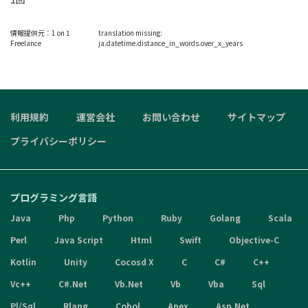
情報提供元：
1 on 1
translation missing:
Freelance
ja.datetime.distance_in_words.over_x_years
利用規約
運営会社
お問い合わせ
サイトマップ
プライバシーポリシー
プログラミング言語
Java
Php
Python
Ruby
Golang
Scala
Perl
Java Script
Html
Swift
Objective-C
Kotlin
Unity
Cocosd X
C
C#
C++
Vc++
C#.Net
Vb.Net
Vb
Vba
Sql
Pl/Sql
Rlang
Cobol
Apex
Asp.Net