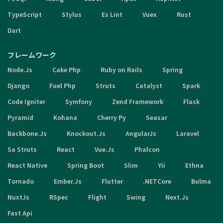
TypeScript
Stylus
Es Lint
Vuex
Rust
Dart
フレームワーク
Node.Js
Cake Php
Ruby on Rails
Spring
Django
Fuel Php
Struts
Catalyst
Spark
Code Igniter
Symfony
Zend Framework
Flask
Pyramid
Kohana
Cherry Py
Seasar
Backbone.Js
Knockout.Js
AngularJs
Laravel
Sa Struts
React
Vue.Js
Phalcon
React Native
Spring Boot
Slim
Yii
Ethna
Tornado
Ember.Js
Flutter
.NETCore
Bulma
NuxtJs
RSpec
Flight
Swing
Next.Js
Fast Api