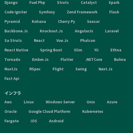
Django
Fuel Php
Struts
Catalyst
Spark
Code Igniter
Symfony
Zend Framework
Flask
Pyramid
Kohana
Cherry Py
Seasar
Backbone.Js
Knockout.Js
AngularJs
Laravel
Sa Struts
React
Vue.Js
Phalcon
React Native
Spring Boot
Slim
Yii
Ethna
Tornado
Ember.Js
Flutter
.NETCore
Bulma
NuxtJs
RSpec
Flight
Swing
Next.Js
Fast Api
インフラ
Aws
Linux
Windows Server
Unix
Azure
Oracle
Google Cloud Platform
Kubernetes
Fargate
iOS
Android