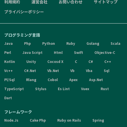
利用規約
運営会社
お問い合わせ
サイトマップ
プライバシーポリシー
プログラミング言語
Java
Php
Python
Ruby
Golang
Scala
Perl
Java Script
Html
Swift
Objective-C
Kotlin
Unity
Cocosd X
C
C#
C++
Vc++
C#.Net
Vb.Net
Vb
Vba
Sql
Pl/Sql
Rlang
Cobol
Apex
Asp.Net
TypeScript
Stylus
Es Lint
Vuex
Rust
Dart
フレームワーク
Node.Js
Cake Php
Ruby on Rails
Spring