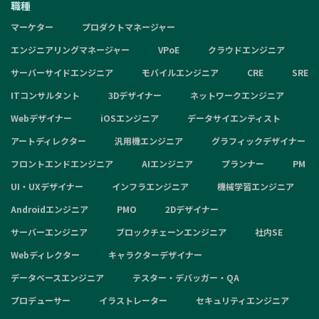
職種
マーケター
プロダクトマネージャー
エンジニアリングマネージャー
VPoE
クラウドエンジニア
サーバーサイドエンジニア
モバイルエンジニア
CRE
SRE
ITコンサルタント
3Dデザイナー
ネットワークエンジニア
Webデザイナー
iOSエンジニア
データサイエンティスト
アートディレクター
汎用機エンジニア
グラフィックデザイナー
フロントエンドエンジニア
AIエンジニア
プランナー
PM
UI・UXデザイナー
インフラエンジニア
機械学習エンジニア
Androidエンジニア
PMO
2Dデザイナー
サーバーエンジニア
ブロックチェーンエンジニア
社内SE
Webディレクター
キャラクターデザイナー
データベースエンジニア
テスター・デバッガー・QA
プロデューサー
イラストレーター
セキュリティエンジニア