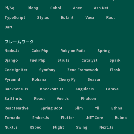
Pl/Sql
Rlang
Cobol
Apex
Asp.Net
TypeScript
Stylus
Es Lint
Vuex
Rust
Dart
フレームワーク
Node.Js
Cake Php
Ruby on Rails
Spring
Django
Fuel Php
Struts
Catalyst
Spark
Code Igniter
Symfony
Zend Framework
Flask
Pyramid
Kohana
Cherry Py
Seasar
Backbone.Js
Knockout.Js
AngularJs
Laravel
Sa Struts
React
Vue.Js
Phalcon
React Native
Spring Boot
Slim
Yii
Ethna
Tornado
Ember.Js
Flutter
.NETCore
Bulma
NuxtJs
RSpec
Flight
Swing
Next.Js