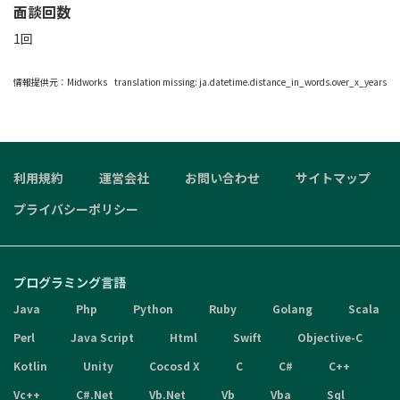
面談回数
1回
情報提供元：
Midworks
translation missing: ja.datetime.distance_in_words.over_x_years
利用規約
運営会社
お問い合わせ
サイトマップ
プライバシーポリシー
プログラミング言語
Java
Php
Python
Ruby
Golang
Scala
Perl
Java Script
Html
Swift
Objective-C
Kotlin
Unity
Cocosd X
C
C#
C++
Vc++
C#.Net
Vb.Net
Vb
Vba
Sql