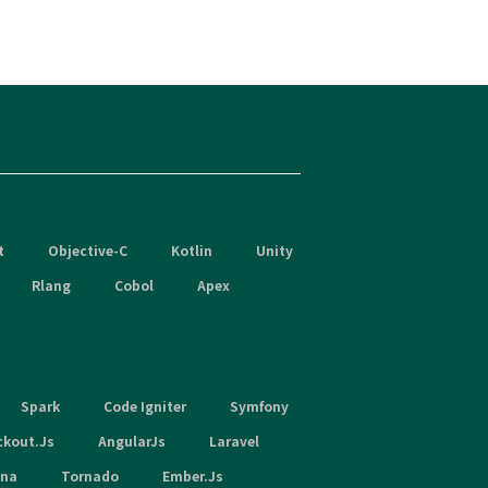
t
Objective-C
Kotlin
Unity
Rlang
Cobol
Apex
Spark
Code Igniter
Symfony
ckout.Js
AngularJs
Laravel
hna
Tornado
Ember.Js