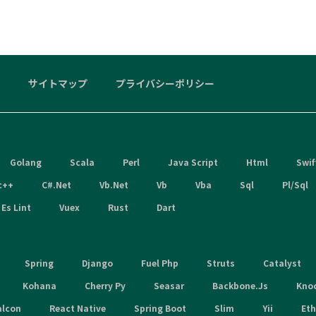
サイトマップ
プライバシーポリシー
Golang
Scala
Perl
Java Script
Html
Swif
c++
C#.Net
Vb.Net
Vb
Vba
Sql
Pl/Sql
Es Lint
Vuex
Rust
Dart
Spring
Django
Fuel Php
Struts
Catalyst
Kohana
Cherry Py
Seasar
Backbone.Js
Kno
alcon
React Native
Spring Boot
Slim
Yii
Et