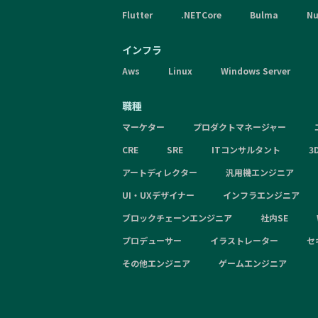
Flutter
.NETCore
Bulma
Nu
インフラ
Aws
Linux
Windows Server
職種
マーケター
プロダクトマネージャー
CRE
SRE
ITコンサルタント
3
アートディレクター
汎用機エンジニア
UI・UXデザイナー
インフラエンジニア
ブロックチェーンエンジニア
社内SE
プロデューサー
イラストレーター
セ
その他エンジニア
ゲームエンジニア