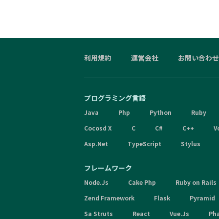
利用規約
運営会社
お問い合わせ
プログラミング言語
Java
Php
Python
Ruby
Cocosd X
C
C#
C++
V
Asp.Net
TypeScript
Stylus
フレームワーク
Node.Js
Cake Php
Ruby on Rails
Zend Framework
Flask
Pyramid
Sa Struts
React
Vue.Js
Ph