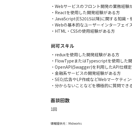
・Webサービスのフロント開発の業務経験
・Reactを使用した開発経験がある方
・JavaScript(ES2015以降)に関する知
・Webの基本的なユーザーインターフェイ
・HTML・CSSの使用経験がある方
尚可スキル
・reduxを使用した開発経験がある方
・FlowTypeまたはTypescriptを使
・OpenAPI(Swagger)を利用したAPI
・金融系サービスの開発経験がある方
・SEO/広告やLP作成などWebマーケテ
・分からないことなどを積極的に質問でき
面談回数
1回
情報提供元：
Midworks