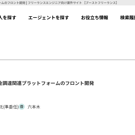
【React】【業務委託(準委任)】資金調達関連プラットフォームのフロント開発 | フリーランスエンジニア向け案件サイト 【ブーストフリーランス】
人を探す
エージェントを探す
お役立ち情報
検索履
】資金調達関連プラットフォームのフロント開発
託(準委任)
六本木