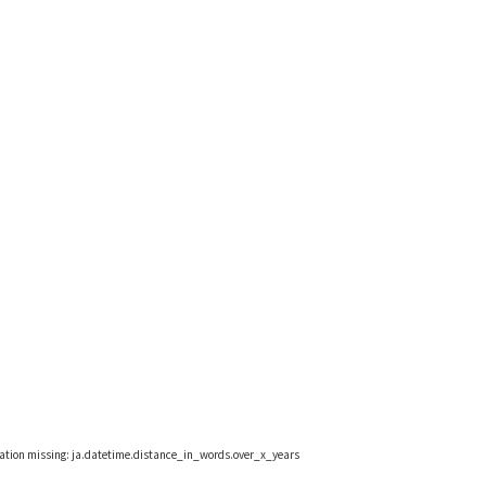
lation missing: ja.datetime.distance_in_words.over_x_years