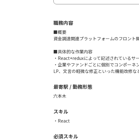
職務内容
■概要
資金調達関連プラットフォームのフロント
■具体的な作業内容
・React+reduxによって記述されて
・企業やファンドごとに個別でコンポーネ
LP、文言の軽微な修正といった機能改修な
最寄駅 / 勤務形態
六本木
スキル
React
必須スキル