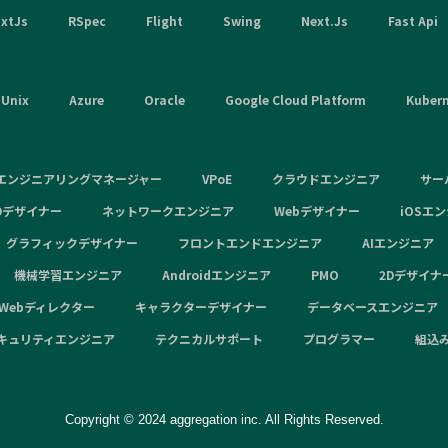
xtJs
RSpec
Flight
Swing
Next.Js
Fast Api
Unix
Azure
Oracle
Google Cloud Platform
Kuber
エンジニアリングマネージャー
VPoE
クラウドエンジニア
サー
Dデザイナー
ネットワークエンジニア
Webデザイナー
iOSエ
グラフィックデザイナー
フロントエンドエンジニア
AIエンジニア
機械学習エンジニア
Androidエンジニア
PMO
2Dデザイナ
Webディレクター
キャラクターデザイナー
データベースエンジニア
キュリティエンジニア
テクニカルサポート
プログラマー
組込
Copyright © 2024 aggregation inc. All Rights Reserved.