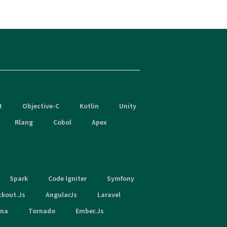
t
Objective-C
Kotlin
Unity
Rlang
Cobol
Apex
Spark
Code Igniter
Symfony
ckout.Js
AngularJs
Laravel
hna
Tornado
Ember.Js