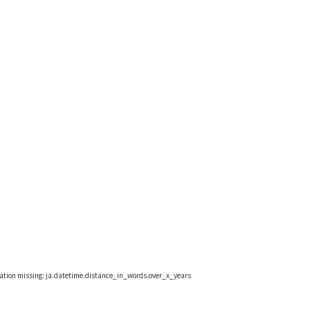
lation missing: ja.datetime.distance_in_words.over_x_years