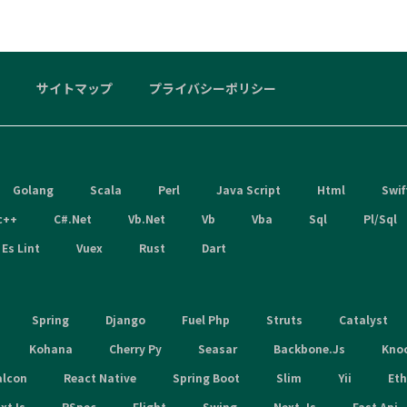
サイトマップ
プライバシーポリシー
Golang
Scala
Perl
Java Script
Html
Swif
c++
C#.Net
Vb.Net
Vb
Vba
Sql
Pl/Sql
Es Lint
Vuex
Rust
Dart
Spring
Django
Fuel Php
Struts
Catalyst
Kohana
Cherry Py
Seasar
Backbone.Js
Kno
alcon
React Native
Spring Boot
Slim
Yii
Et
xtJs
RSpec
Flight
Swing
Next.Js
Fast Api