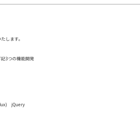
いたします。
記3つの機能開発
x) jQuery