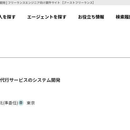
【Ruby】【業務委託(準委任)】家事代行サービスのシステム開発 | フリーランスエンジニア向け案件サイト 【ブーストフリーランス】
人を探す
エージェントを探す
お役立ち情報
検索履
家事代行サービスのシステム開発
託(準委任)
東京