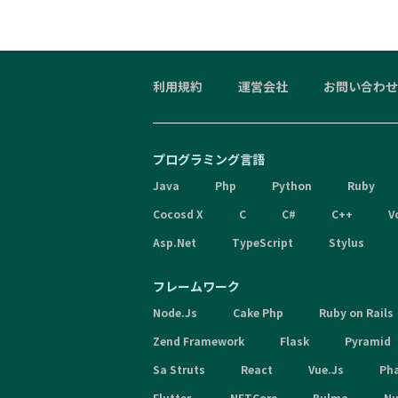
利用規約
運営会社
お問い合わせ
プログラミング言語
Java
Php
Python
Ruby
Cocosd X
C
C#
C++
V
Asp.Net
TypeScript
Stylus
フレームワーク
Node.Js
Cake Php
Ruby on Rails
Zend Framework
Flask
Pyramid
Sa Struts
React
Vue.Js
Ph
Flutter
.NETCore
Bulma
Nu