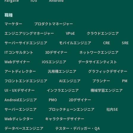
Fargate
iOS
Android
職種
マーケター
プロダクトマネージャー
エンジニアリングマネージャー
VPoE
クラウドエンジニア
サーバーサイドエンジニア
モバイルエンジニア
CRE
SRE
ITコンサルタント
3Dデザイナー
ネットワークエンジニア
Webデザイナー
iOSエンジニア
データサイエンティスト
アートディレクター
汎用機エンジニア
グラフィックデザイナー
フロントエンドエンジニア
AIエンジニア
プランナー
PM
UI・UXデザイナー
インフラエンジニア
機械学習エンジニア
Androidエンジニア
PMO
2Dデザイナー
サーバーエンジニア
ブロックチェーンエンジニア
社内SE
Webディレクター
キャラクターデザイナー
データベースエンジニア
テスター・デバッガー・QA