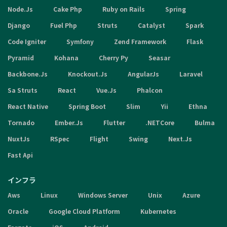
Node.Js
Cake Php
Ruby on Rails
Spring
Django
Fuel Php
Struts
Catalyst
Spark
Code Igniter
Symfony
Zend Framework
Flask
Pyramid
Kohana
Cherry Py
Seasar
Backbone.Js
Knockout.Js
AngularJs
Laravel
Sa Struts
React
Vue.Js
Phalcon
React Native
Spring Boot
Slim
Yii
Ethna
Tornado
Ember.Js
Flutter
.NETCore
Bulma
NuxtJs
RSpec
Flight
Swing
Next.Js
Fast Api
インフラ
Aws
Linux
Windows Server
Unix
Azure
Oracle
Google Cloud Platform
Kubernetes