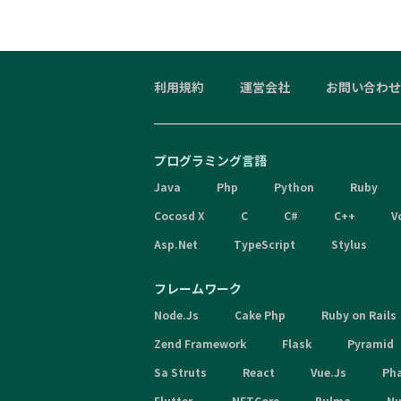
利用規約
運営会社
お問い合わせ
プログラミング言語
Java
Php
Python
Ruby
Cocosd X
C
C#
C++
V
Asp.Net
TypeScript
Stylus
フレームワーク
Node.Js
Cake Php
Ruby on Rails
Zend Framework
Flask
Pyramid
Sa Struts
React
Vue.Js
Ph
Flutter
.NETCore
Bulma
Nu