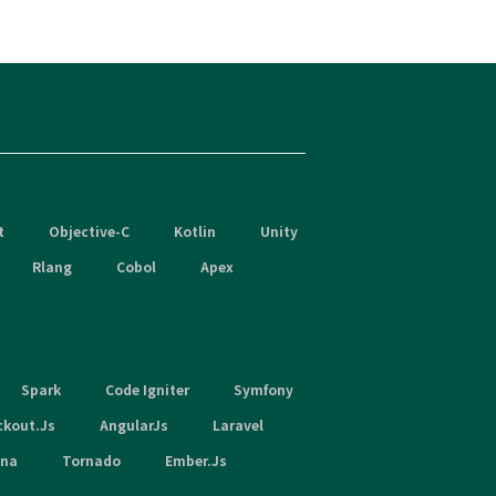
t
Objective-C
Kotlin
Unity
Rlang
Cobol
Apex
Spark
Code Igniter
Symfony
ckout.Js
AngularJs
Laravel
hna
Tornado
Ember.Js