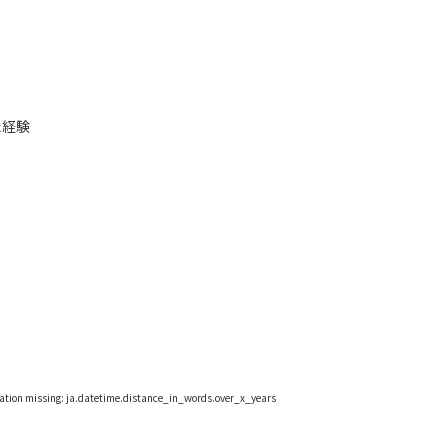
た経験
lation missing: ja.datetime.distance_in_words.over_x_years