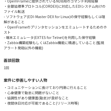
・OpemFrameに提供されているNDB用のコマンド利用経験
・全銀協標準プロトコル(CORDEX)に対応したEDIシステム向けの
ファイル転送
- ソフトウェア(EDI-Master DEX for Linux)の保守経験もしくは理
解があること
・OpenFrameのプリンタセッションをエミュレートするためのホ
スト
- 端末エミュレータ(EXTES for Telnet)を利用した保守経験
・Zabbix構築経験もしくはZabbix機能に精通していること(監視
アラート発砲以外の機能)
面談回数
1回
案件に参画しやすい人物
・コミュニケーションに長けており円滑に行えること
・心身健康で勤怠に問題がないこと
・協調性があり健康面(勤怠)が良好なこと
・夜間休日対応が可能であること(リリース時等)