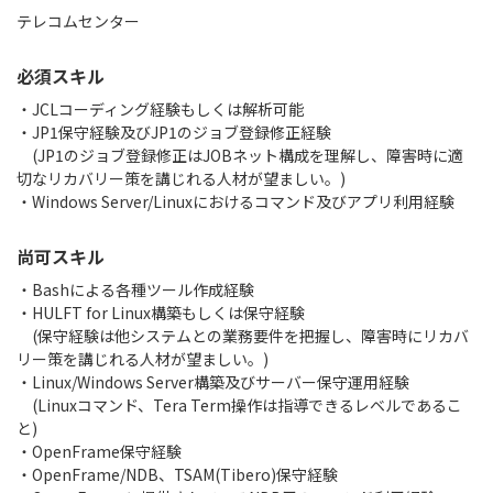
テレコムセンター
必須スキル
・JCLコーディング経験もしくは解析可能
・JP1保守経験及びJP1のジョブ登録修正経験
(JP1のジョブ登録修正はJOBネット構成を理解し、障害時に適
切なリカバリー策を講じれる人材が望ましい。)
・Windows Server/Linuxにおけるコマンド及びアプリ利用経験
尚可スキル
・Bashによる各種ツール作成経験
・HULFT for Linux構築もしくは保守経験
(保守経験は他システムとの業務要件を把握し、障害時にリカバ
リー策を講じれる人材が望ましい。)
・Linux/Windows Server構築及びサーバー保守運用経験
(Linuxコマンド、Tera Term操作は指導できるレベルであるこ
と)
・OpenFrame保守経験
・OpenFrame/NDB、TSAM(Tibero)保守経験