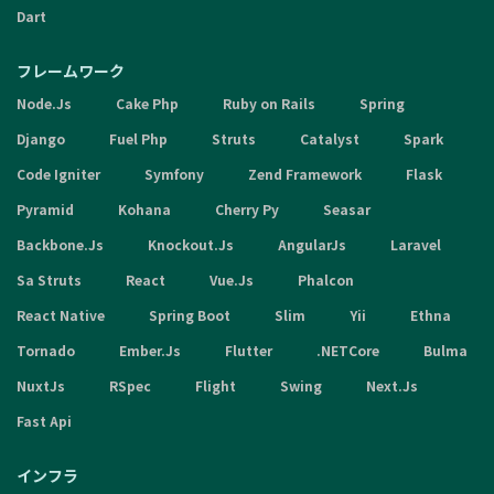
Dart
フレームワーク
Node.Js
Cake Php
Ruby on Rails
Spring
Django
Fuel Php
Struts
Catalyst
Spark
Code Igniter
Symfony
Zend Framework
Flask
Pyramid
Kohana
Cherry Py
Seasar
Backbone.Js
Knockout.Js
AngularJs
Laravel
Sa Struts
React
Vue.Js
Phalcon
React Native
Spring Boot
Slim
Yii
Ethna
Tornado
Ember.Js
Flutter
.NETCore
Bulma
NuxtJs
RSpec
Flight
Swing
Next.Js
Fast Api
インフラ