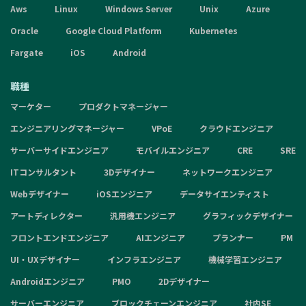
Aws
Linux
Windows Server
Unix
Azure
Oracle
Google Cloud Platform
Kubernetes
Fargate
iOS
Android
職種
マーケター
プロダクトマネージャー
エンジニアリングマネージャー
VPoE
クラウドエンジニア
サーバーサイドエンジニア
モバイルエンジニア
CRE
SRE
ITコンサルタント
3Dデザイナー
ネットワークエンジニア
Webデザイナー
iOSエンジニア
データサイエンティスト
アートディレクター
汎用機エンジニア
グラフィックデザイナー
フロントエンドエンジニア
AIエンジニア
プランナー
PM
UI・UXデザイナー
インフラエンジニア
機械学習エンジニア
Androidエンジニア
PMO
2Dデザイナー
サーバーエンジニア
ブロックチェーンエンジニア
社内SE