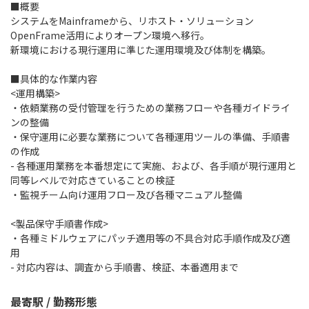
■概要
システムをMainframeから、リホスト・ソリューション
OpenFrame活用によりオープン環境へ移行。
新環境における現行運用に準じた運用環境及び体制を構築。
■具体的な作業内容
<運用構築>
・依頼業務の受付管理を行うための業務フローや各種ガイドライ
ンの整備
・保守運用に必要な業務について各種運用ツールの準備、手順書
の作成
- 各種運用業務を本番想定にて実施、および、各手順が現行運用と
同等レベルで対応きていることの検証
・監視チーム向け運用フロー及び各種マニュアル整備
<製品保守手順書作成>
・各種ミドルウェアにパッチ適用等の不具合対応手順作成及び適
用
- 対応内容は、調査から手順書、検証、本番適用まで
最寄駅 / 勤務形態