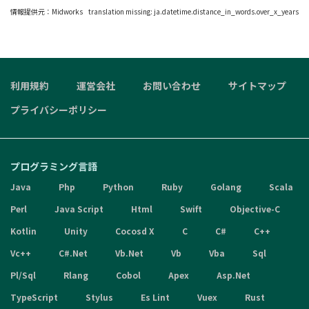
情報提供元：
Midworks
translation missing: ja.datetime.distance_in_words.over_x_years
利用規約
運営会社
お問い合わせ
サイトマップ
プライバシーポリシー
プログラミング言語
Java
Php
Python
Ruby
Golang
Scala
Perl
Java Script
Html
Swift
Objective-C
Kotlin
Unity
Cocosd X
C
C#
C++
Vc++
C#.Net
Vb.Net
Vb
Vba
Sql
Pl/Sql
Rlang
Cobol
Apex
Asp.Net
TypeScript
Stylus
Es Lint
Vuex
Rust