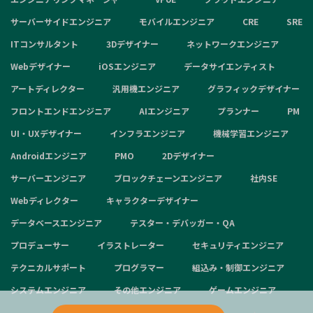
サーバーサイドエンジニア
モバイルエンジニア
CRE
SRE
ITコンサルタント
3Dデザイナー
ネットワークエンジニア
Webデザイナー
iOSエンジニア
データサイエンティスト
アートディレクター
汎用機エンジニア
グラフィックデザイナー
フロントエンドエンジニア
AIエンジニア
プランナー
PM
UI・UXデザイナー
インフラエンジニア
機械学習エンジニア
Androidエンジニア
PMO
2Dデザイナー
サーバーエンジニア
ブロックチェーンエンジニア
社内SE
Webディレクター
キャラクターデザイナー
データベースエンジニア
テスター・デバッガー・QA
プロデューサー
イラストレーター
セキュリティエンジニア
テクニカルサポート
プログラマー
組込み・制御エンジニア
システムエンジニア
その他エンジニア
ゲームエンジニア