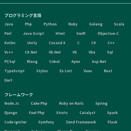
プログラミング言語
Java
Php
Python
Ruby
Golang
Scala
Perl
Java Script
Html
Swift
Objective-C
Kotlin
Unity
Cocosd X
C
C#
C++
Vc++
C#.Net
Vb.Net
Vb
Vba
Sql
Pl/Sql
Rlang
Cobol
Apex
Asp.Net
TypeScript
Stylus
Es Lint
Vuex
Rust
Dart
フレームワーク
Node.Js
Cake Php
Ruby on Rails
Spring
Django
Fuel Php
Struts
Catalyst
Spark
Code Igniter
Symfony
Zend Framework
Flask