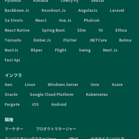
Pyramid
Kohana
Cherry Py
Seasar
Backbone.Js
Knockout.Js
AngularJs
Laravel
Sa Struts
React
Vue.Js
Phalcon
React Native
Spring Boot
Slim
Yii
Ethna
Tornado
Ember.Js
Flutter
.NETCore
Bulma
NuxtJs
RSpec
Flight
Swing
Next.Js
Fast Api
インフラ
Aws
Linux
Windows Server
Unix
Azure
Oracle
Google Cloud Platform
Kubernetes
Fargate
iOS
Android
職種
マーケター
プロダクトマネージャー
エンジニアリングマネージャー
VPoE
クラウドエンジニア