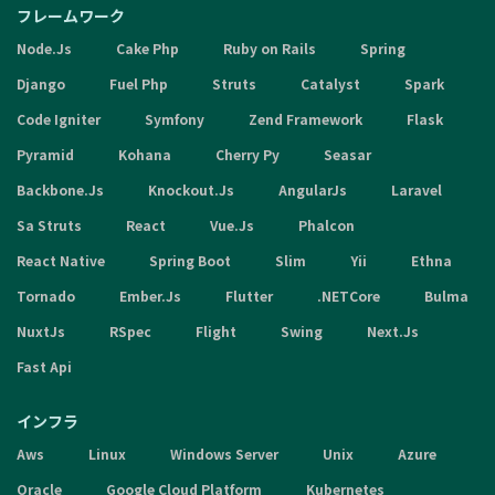
フレームワーク
Node.Js
Cake Php
Ruby on Rails
Spring
Django
Fuel Php
Struts
Catalyst
Spark
Code Igniter
Symfony
Zend Framework
Flask
Pyramid
Kohana
Cherry Py
Seasar
Backbone.Js
Knockout.Js
AngularJs
Laravel
Sa Struts
React
Vue.Js
Phalcon
React Native
Spring Boot
Slim
Yii
Ethna
Tornado
Ember.Js
Flutter
.NETCore
Bulma
NuxtJs
RSpec
Flight
Swing
Next.Js
Fast Api
インフラ
Aws
Linux
Windows Server
Unix
Azure
Oracle
Google Cloud Platform
Kubernetes