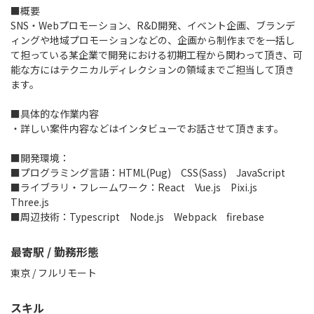
■概要
SNS・Webプロモーション、R&D開発、イベント企画、ブランデ
ィングや地域プロモーションなどの、企画から制作までを一括し
て担っている某企業で開発における初期工程から関わって頂き、可
能な方にはテクニカルディレクションの領域までご担当して頂き
ます。
■具体的な作業内容
・詳しい案件内容などはインタビューでお話させて頂きます。
■開発環境：
■プログラミング言語：HTML(Pug) CSS(Sass) JavaScript
■ライブラリ・フレームワーク：React Vue.js Pixi.js
Three.js
■周辺技術：Typescript Node.js Webpack firebase
最寄駅 / 勤務形態
東京 / フルリモート
スキル