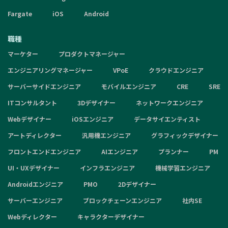
Fargate
iOS
Android
職種
マーケター
プロダクトマネージャー
エンジニアリングマネージャー
VPoE
クラウドエンジニア
サーバーサイドエンジニア
モバイルエンジニア
CRE
SRE
ITコンサルタント
3Dデザイナー
ネットワークエンジニア
Webデザイナー
iOSエンジニア
データサイエンティスト
アートディレクター
汎用機エンジニア
グラフィックデザイナー
フロントエンドエンジニア
AIエンジニア
プランナー
PM
UI・UXデザイナー
インフラエンジニア
機械学習エンジニア
Androidエンジニア
PMO
2Dデザイナー
サーバーエンジニア
ブロックチェーンエンジニア
社内SE
Webディレクター
キャラクターデザイナー