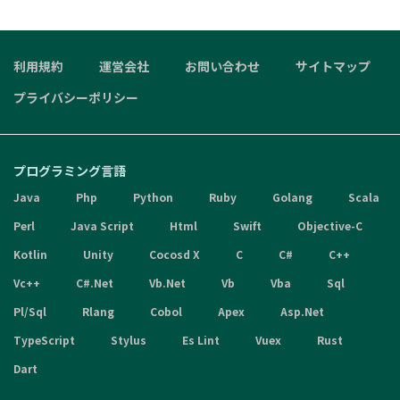
利用規約
運営会社
お問い合わせ
サイトマップ
プライバシーポリシー
プログラミング言語
Java
Php
Python
Ruby
Golang
Scala
Perl
Java Script
Html
Swift
Objective-C
Kotlin
Unity
Cocosd X
C
C#
C++
Vc++
C#.Net
Vb.Net
Vb
Vba
Sql
Pl/Sql
Rlang
Cobol
Apex
Asp.Net
TypeScript
Stylus
Es Lint
Vuex
Rust
Dart