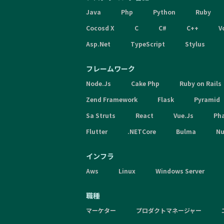
Java
Php
Python
Ruby
Cocosd X
C
C#
C++
V
Asp.Net
TypeScript
Stylus
フレームワーク
Node.Js
Cake Php
Ruby on Rails
Zend Framework
Flask
Pyramid
Sa Struts
React
Vue.Js
Ph
Flutter
.NETCore
Bulma
Nu
インフラ
Aws
Linux
Windows Server
職種
マーケター
プロダクトマネージャー