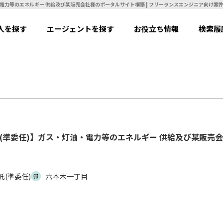
【JavaScript(Vue.js)】【業務委託(準委任)】ガス・灯油・電力等のエネルギー 供給及
人を探す
エージェントを探す
お役立ち情報
検索履
】【業務委託(準委任)】ガス・灯油・電力等のエネルギー 供給及び某
託(準委任)
六本木一丁目