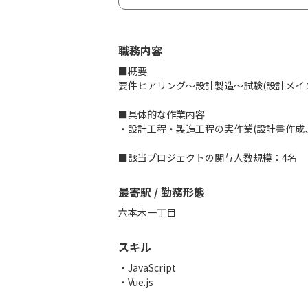
職務内容
■概要
要件ヒアリング～設計製造～試験(設計メイ
■具体的な作業内容
・設計工程・製造工程の実作業(設計書作成
■該当プロジェクトの関与人数規模：4名
最寄駅 / 勤務形態
六本木一丁目
スキル
JavaScript
Vue.js