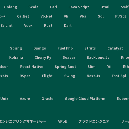
Golang
Scala
Perl
Java Script
Html
Swif
c++
C#.Net
Vb.Net
Vb
Vba
Sql
Pl/Sql
Es Lint
Vuex
Rust
Dart
Spring
Django
Fuel Php
Struts
Catalyst
Kohana
Cherry Py
Seasar
Backbone.Js
Kno
alcon
React Native
Spring Boot
Slim
Yii
Et
xtJs
RSpec
Flight
Swing
Next.Js
Fast Api
Unix
Azure
Oracle
Google Cloud Platform
Kuber
エンジニアリングマネージャー
VPoE
クラウドエンジニア
サー