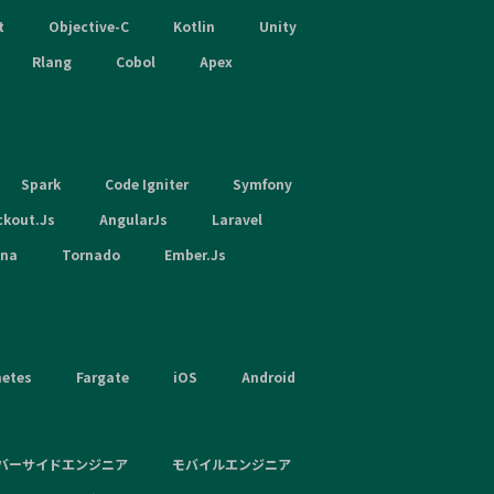
t
Objective-C
Kotlin
Unity
Rlang
Cobol
Apex
Spark
Code Igniter
Symfony
ckout.Js
AngularJs
Laravel
hna
Tornado
Ember.Js
netes
Fargate
iOS
Android
バーサイドエンジニア
モバイルエンジニア