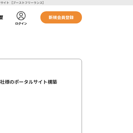
び某販売会社様のポータルサイト構築 | フリーランスエンジニア向け案件サイト 【ブーストフリーランス】
歴
新規会員登録
ログイン
販売会社様のポータルサイト構築