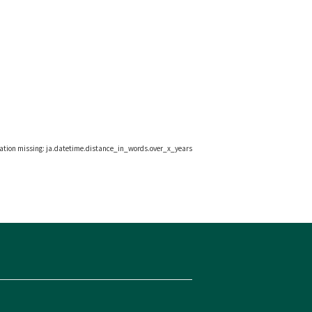
lation missing: ja.datetime.distance_in_words.over_x_years