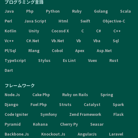
プログラミング言語
Java
Php
Python
Ruby
Golang
Scala
Perl
Java Script
Html
Swift
Objective-C
Kotlin
Unity
Cocosd X
C
C#
C++
Vc++
C#.Net
Vb.Net
Vb
Vba
Sql
Pl/Sql
Rlang
Cobol
Apex
Asp.Net
TypeScript
Stylus
Es Lint
Vuex
Rust
Dart
フレームワーク
Node.Js
Cake Php
Ruby on Rails
Spring
Django
Fuel Php
Struts
Catalyst
Spark
Code Igniter
Symfony
Zend Framework
Flask
Pyramid
Kohana
Cherry Py
Seasar
Backbone.Js
Knockout.Js
AngularJs
Laravel