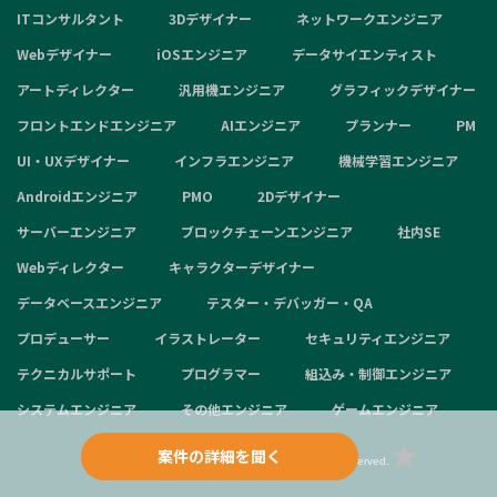
ITコンサルタント
3Dデザイナー
ネットワークエンジニア
Webデザイナー
iOSエンジニア
データサイエンティスト
アートディレクター
汎用機エンジニア
グラフィックデザイナー
フロントエンドエンジニア
AIエンジニア
プランナー
PM
UI・UXデザイナー
インフラエンジニア
機械学習エンジニア
Androidエンジニア
PMO
2Dデザイナー
サーバーエンジニア
ブロックチェーンエンジニア
社内SE
Webディレクター
キャラクターデザイナー
データベースエンジニア
テスター・デバッガー・QA
プロデューサー
イラストレーター
セキュリティエンジニア
テクニカルサポート
プログラマー
組込み・制御エンジニア
システムエンジニア
その他エンジニア
ゲームエンジニア
案件の詳細を聞く
Copyright © 2024 aggregation inc. All Rights Reserved.