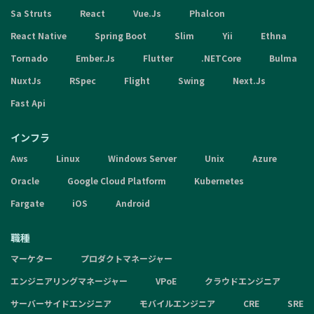
Sa Struts
React
Vue.Js
Phalcon
React Native
Spring Boot
Slim
Yii
Ethna
Tornado
Ember.Js
Flutter
.NETCore
Bulma
NuxtJs
RSpec
Flight
Swing
Next.Js
Fast Api
インフラ
Aws
Linux
Windows Server
Unix
Azure
Oracle
Google Cloud Platform
Kubernetes
Fargate
iOS
Android
職種
マーケター
プロダクトマネージャー
エンジニアリングマネージャー
VPoE
クラウドエンジニア
サーバーサイドエンジニア
モバイルエンジニア
CRE
SRE