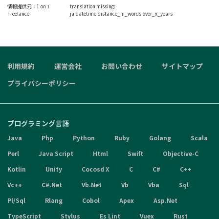
情報提供元：
1 on 1
translation missing:
Freelance
ja.datetime.distance_in_words.over_x_years
利用規約
運営会社
お問い合わせ
サイトマップ
プライバシーポリシー
プログラミング言語
Java
Php
Python
Ruby
Golang
Scala
Perl
Java Script
Html
Swift
Objective-C
Kotlin
Unity
Cocosd X
C
C#
C++
Vc++
C#.Net
Vb.Net
Vb
Vba
Sql
Pl/Sql
Rlang
Cobol
Apex
Asp.Net
TypeScript
Stylus
Es Lint
Vuex
Rust