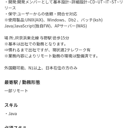
・開発:開発メンバーとして基本設計~詳細設計~CD~UT~IT~ST~リ
リース
・保守:ユーザーからの依頼・問合せ対応
※使用製品:UNIX(AIX)、Windows、Db2 、バッチ(ksh)
Java/JavaScript(独自FW)、APサーバー(WAS)
場 所:JR京浜東北線 与野駅 徒歩15分
※基本は出社での勤務となります。
⇒慣れるまで出社ですが、現状週2テレワーク有
※業務内容によりリモート勤務の環境は整備済です。
外国籍可能、N1以上、日本在住の方のみ
最寄駅 / 勤務形態
一部リモート
スキル
Java
必須スキル