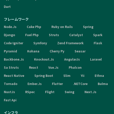
Dart
フレームワーク
Node.Js
Cake Php
Ruby on Rails
Spring
Django
Fuel Php
Struts
Catalyst
Spark
Code Igniter
Symfony
Zend Framework
Flask
Pyramid
Kohana
Cherry Py
Seasar
Backbone.Js
Knockout.Js
AngularJs
Laravel
Sa Struts
React
Vue.Js
Phalcon
React Native
Spring Boot
Slim
Yii
Ethna
Tornado
Ember.Js
Flutter
.NETCore
Bulma
NuxtJs
RSpec
Flight
Swing
Next.Js
Fast Api
インフラ