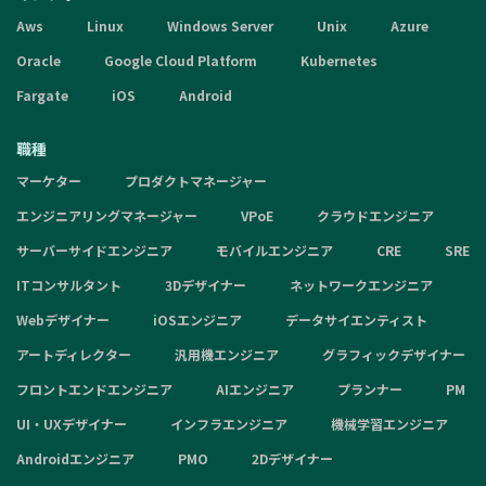
Aws
Linux
Windows Server
Unix
Azure
Oracle
Google Cloud Platform
Kubernetes
Fargate
iOS
Android
職種
マーケター
プロダクトマネージャー
エンジニアリングマネージャー
VPoE
クラウドエンジニア
サーバーサイドエンジニア
モバイルエンジニア
CRE
SRE
ITコンサルタント
3Dデザイナー
ネットワークエンジニア
Webデザイナー
iOSエンジニア
データサイエンティスト
アートディレクター
汎用機エンジニア
グラフィックデザイナー
フロントエンドエンジニア
AIエンジニア
プランナー
PM
UI・UXデザイナー
インフラエンジニア
機械学習エンジニア
Androidエンジニア
PMO
2Dデザイナー