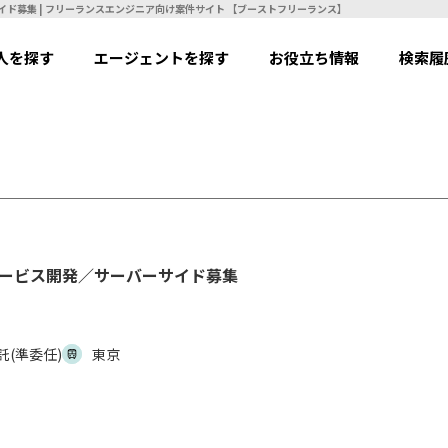
【Go】【業務委託(準委任)】自社サービス開発／サーバーサイド募集 | フリーランスエンジニア向け案件サイト 【ブーストフリーランス】
人を探す
エージェントを探す
お役立ち情報
検索履
サービス開発／サーバーサイド募集
託(準委任)
東京