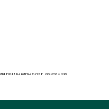
lation missing: ja.datetime.distance_in_words.over_x_years