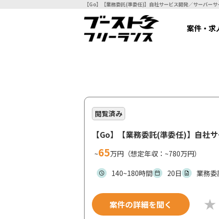
案件・求
閲覧済み
【Go】【業務委託(準委任)】自社
65
~
万円（想定年収：~780万円）
140~180時間
20日
業務委
案件の詳細を聞く