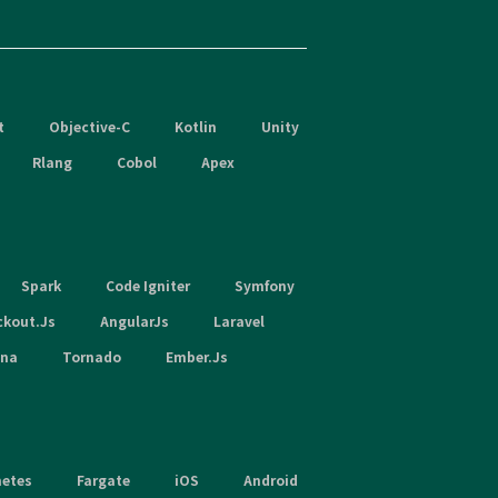
t
Objective-C
Kotlin
Unity
Rlang
Cobol
Apex
Spark
Code Igniter
Symfony
ckout.Js
AngularJs
Laravel
hna
Tornado
Ember.Js
netes
Fargate
iOS
Android