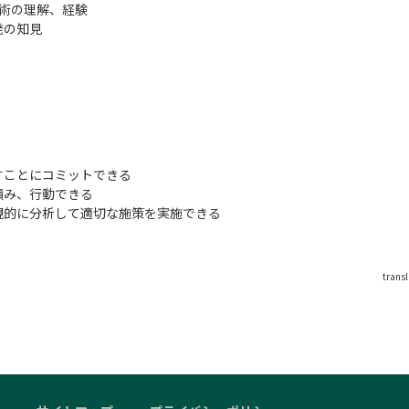
ナ技術の理解、経験
発の知見
すことにコミットできる
積み、行動できる
観的に分析して適切な施策を実施できる
る
trans