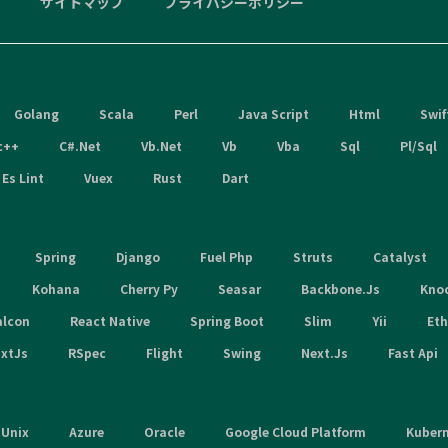
サイトマップ
プライバシーポリシー
Golang
Scala
Perl
Java Script
Html
Swif
c++
C#.Net
Vb.Net
Vb
Vba
Sql
Pl/Sql
Es Lint
Vuex
Rust
Dart
Spring
Django
Fuel Php
Struts
Catalyst
Kohana
Cherry Py
Seasar
Backbone.Js
Kno
alcon
React Native
Spring Boot
Slim
Yii
Et
xtJs
RSpec
Flight
Swing
Next.Js
Fast Api
Unix
Azure
Oracle
Google Cloud Platform
Kuber