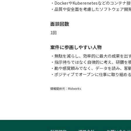
・DockerやKuberenetesなどのコンテ
・品質や安全面を考慮したソフトウェア開
面談回数
1回
案件に参画しやすい人物
・無駄を減らし、効率的に最大の成果を出
・指示待ちではなく自律的に考え、研鑽を
・勘や感覚頼みでなく、データを読み、客
・ポジティブでオープンに仕事に取り組め
情報提供元：
Midworks