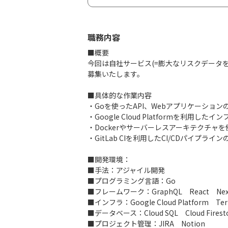
職務内容
■概要
今回は自社サービス(=膨大なリスクデータを
募集いたします。
■具体的な作業内容
・Goを使ったAPI、Webアプリケーショ
・Google Cloud Platformを利用
・Dockerやサーバーレスアーキテクチャ
・GitLab CIを利用したCI/CDパイプライ
■開発環境：
■手法：アジャイル開発
■プログラミング言語：Go
■フレームワーク：GraphQL React Next
■インフラ：Google Cloud Platform Ter
■データベース：Cloud SQL Cloud Firest
■プロジェクト管理：JIRA Notion