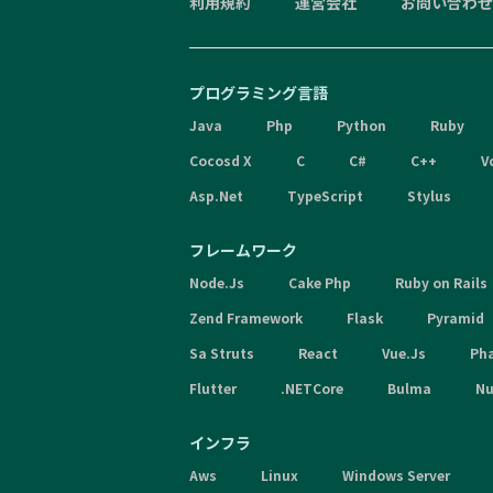
利用規約
運営会社
お問い合わせ
プログラミング言語
Java
Php
Python
Ruby
Cocosd X
C
C#
C++
V
Asp.Net
TypeScript
Stylus
フレームワーク
Node.Js
Cake Php
Ruby on Rails
Zend Framework
Flask
Pyramid
Sa Struts
React
Vue.Js
Ph
Flutter
.NETCore
Bulma
Nu
インフラ
Aws
Linux
Windows Server