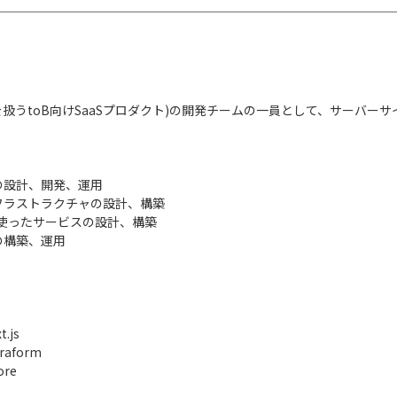
扱うtoB向けSaaSプロダクト)の開発チームの一員として、サーバー
ンの設計、開発、運用
したインフラストラクチャの設計、構築
を使ったサービスの設計、構築
ンの構築、運用
.js
raform
ore