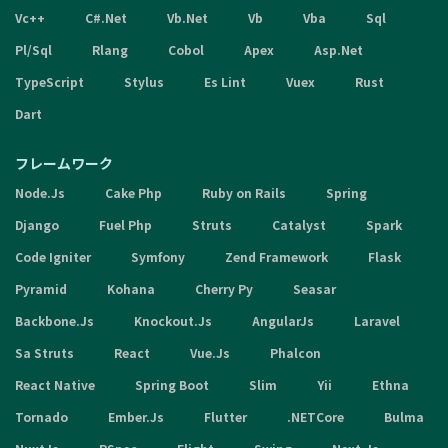
Vc++
C#.Net
Vb.Net
Vb
Vba
Sql
Pl/Sql
Rlang
Cobol
Apex
Asp.Net
TypeScript
Stylus
Es Lint
Vuex
Rust
Dart
フレームワーク
Node.Js
Cake Php
Ruby on Rails
Spring
Django
Fuel Php
Struts
Catalyst
Spark
Code Igniter
Symfony
Zend Framework
Flask
Pyramid
Kohana
Cherry Py
Seasar
Backbone.Js
Knockout.Js
AngularJs
Laravel
Sa Struts
React
Vue.Js
Phalcon
React Native
Spring Boot
Slim
Yii
Ethna
Tornado
Ember.Js
Flutter
.NETCore
Bulma