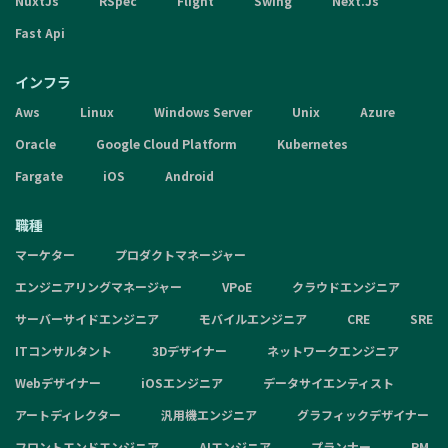
NuxtJs
RSpec
Flight
Swing
Next.Js
Fast Api
インフラ
Aws
Linux
Windows Server
Unix
Azure
Oracle
Google Cloud Platform
Kubernetes
Fargate
iOS
Android
職種
マーケター
プロダクトマネージャー
エンジニアリングマネージャー
VPoE
クラウドエンジニア
サーバーサイドエンジニア
モバイルエンジニア
CRE
SRE
ITコンサルタント
3Dデザイナー
ネットワークエンジニア
Webデザイナー
iOSエンジニア
データサイエンティスト
アートディレクター
汎用機エンジニア
グラフィックデザイナー
フロントエンドエンジニア
AIエンジニア
プランナー
PM