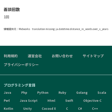
面談回数
1回
情報提供元：
Midworks
translation missing: ja.datetime.distance_in_words.over_x_years
利用規約
運営会社
お問い合わせ
サイトマップ
プライバシーポリシー
プログラミング言語
Java
Php
Python
Ruby
Golang
Scala
Perl
Java Script
Html
Swift
Objective-C
Kotlin
Unity
Cocosd X
C
C#
C++