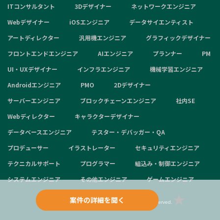
ITコンサルタント
3Dデザイナー
ネットワークエンジニア
Webデザイナー
iOSエンジニア
データサイエンティスト
アートディレクター
汎用機エンジニア
グラフィックデザイナー
フロントエンドエンジニア
AIエンジニア
プランナー
PM
UI・UXデザイナー
インフラエンジニア
機械学習エンジニア
Androidエンジニア
PMO
2Dデザイナー
サーバーエンジニア
ブロックチェーンエンジニア
社内SE
Webディレクター
キャラクターデザイナー
データベースエンジニア
テスター・デバッガー・QA
プロデューサー
イラストレーター
セキュリティエンジニア
テクニカルサポート
プログラマー
組込み・制御エンジニア
システムエンジニア
その他エンジニア
ゲームエンジニア
案件の詳細を聞く
Copyright © 2024 aggregation inc. All Rights Reserved.