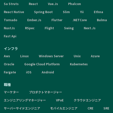
Sa Struts
React
Vue.Js
Phalcon
React Native
Spring Boot
Slim
Yii
Ethna
Tornado
Ember.Js
Flutter
.NETCore
Bulma
NuxtJs
RSpec
Flight
Swing
Next.Js
Fast Api
インフラ
Aws
Linux
Windows Server
Unix
Azure
Oracle
Google Cloud Platform
Kubernetes
Fargate
iOS
Android
職種
マーケター
プロダクトマネージャー
エンジニアリングマネージャー
VPoE
クラウドエンジニア
サーバーサイドエンジニア
モバイルエンジニア
CRE
SRE