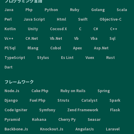
プログラミング言語
Java
Php
Python
Ruby
Golang
Scala
Perl
Java Script
Html
Swift
Objective-C
Kotlin
Unity
Cocosd X
C
C#
C++
Vc++
C#.Net
Vb.Net
Vb
Vba
Sql
Pl/Sql
Rlang
Cobol
Apex
Asp.Net
TypeScript
Stylus
Es Lint
Vuex
Rust
Dart
フレームワーク
Node.Js
Cake Php
Ruby on Rails
Spring
Django
Fuel Php
Struts
Catalyst
Spark
Code Igniter
Symfony
Zend Framework
Flask
Pyramid
Kohana
Cherry Py
Seasar
Backbone.Js
Knockout.Js
AngularJs
Laravel