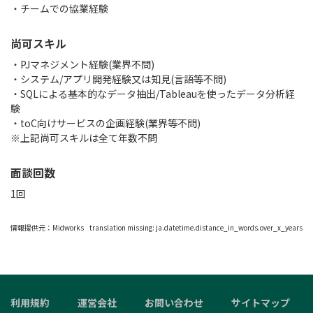
・チームでの協業経験
尚可スキル
・PJマネジメント経験(業界不問)
・システム/アプリ開発経験又は知見(言語等不問)
・SQLによる基本的なデータ抽出/Tableauを使ったデータ分析経
験
・toC向けサービスの企画経験(業界等不問)
※上記尚可スキルは全て年数不問
面談回数
1回
情報提供元：
Midworks
translation missing: ja.datetime.distance_in_words.over_x_years
利用規約
運営会社
お問い合わせ
サイトマップ