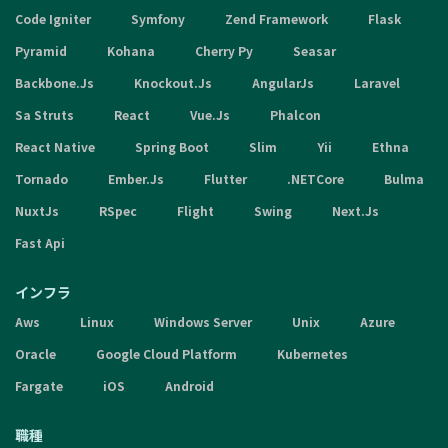
Code Igniter
Symfony
Zend Framework
Flask
Pyramid
Kohana
Cherry Py
Seasar
Backbone.Js
Knockout.Js
AngularJs
Laravel
Sa Struts
React
Vue.Js
Phalcon
React Native
Spring Boot
Slim
Yii
Ethna
Tornado
Ember.Js
Flutter
.NETCore
Bulma
NuxtJs
RSpec
Flight
Swing
Next.Js
Fast Api
インフラ
Aws
Linux
Windows Server
Unix
Azure
Oracle
Google Cloud Platform
Kubernetes
Fargate
iOS
Android
職種