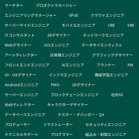
マーケター
プロダクトマネージャー
エンジニアリングマネージャー
VPoE
クラウドエンジニア
サーバーサイドエンジニア
モバイルエンジニア
CRE
SRE
ITコンサルタント
3Dデザイナー
ネットワークエンジニア
Webデザイナー
iOSエンジニア
データサイエンティスト
アートディレクター
汎用機エンジニア
グラフィックデザイナー
フロントエンドエンジニア
AIエンジニア
プランナー
PM
UI・UXデザイナー
インフラエンジニア
機械学習エンジニア
Androidエンジニア
PMO
2Dデザイナー
サーバーエンジニア
ブロックチェーンエンジニア
社内SE
Webディレクター
キャラクターデザイナー
データベースエンジニア
テスター・デバッガー・QA
プロデューサー
イラストレーター
セキュリティエンジニア
テクニカルサポート
プログラマー
組込み・制御エンジニア