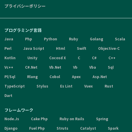
プライバシーポリシー
プログラミング言語
Java
Php
Python
Ruby
Golang
Scala
Perl
Java Script
Html
Swift
Objective-C
Kotlin
Unity
Cocosd X
C
C#
C++
Vc++
C#.Net
Vb.Net
Vb
Vba
Sql
Pl/Sql
Rlang
Cobol
Apex
Asp.Net
TypeScript
Stylus
Es Lint
Vuex
Rust
Dart
フレームワーク
Node.Js
Cake Php
Ruby on Rails
Spring
Django
Fuel Php
Struts
Catalyst
Spark