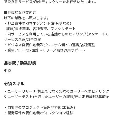
某飲食系サービス/Webディレクターをお任せいたします。
■具体的な作業内容
以下の業務をお願いします。
・担当案件のPJマネジメント(割合少なめ)
- 課題/進捗管理、各種調整、ファシリテート
・同サービスを利用している店舗からのヒアリング(アンケート)、
サービス企画/改善立案
・ビジネス側要件定義及びシステム側との連携/各種調整
・業務フロー/OP設計～リリース及び運用サポート
最寄駅 / 勤務形態
東京
必須スキル
・ユーザーリサーチ(机上ではなく実際のユーザーへのヒアリング
やユーザーテスト)を通したユーザーの課題/要求定義経験3年前後
・自案件のプロジェクト管理能力(QCD管理)
・開発案件の要件定義/ディレクション経験