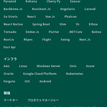
Pyramid
Kohana
Cherry Py
Seasar
Backbone.Js
Knockout.Js
AngularJs
Laravel
Sa Struts
React
Vue.Js
Phalcon
React Native
Spring Boot
Slim
Yii
Ethna
Tornado
Ember.Js
Flutter
.NETCore
Bulma
NuxtJs
RSpec
Flight
Swing
Next.Js
Fast Api
インフラ
Aws
Linux
Windows Server
Unix
Azure
Oracle
Google Cloud Platform
Kubernetes
Fargate
iOS
Android
職種
マーケター
プロダクトマネージャー