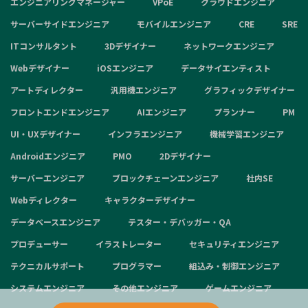
エンジニアリングマネージャー
VPoE
クラウドエンジニア
サーバーサイドエンジニア
モバイルエンジニア
CRE
SRE
ITコンサルタント
3Dデザイナー
ネットワークエンジニア
Webデザイナー
iOSエンジニア
データサイエンティスト
アートディレクター
汎用機エンジニア
グラフィックデザイナー
フロントエンドエンジニア
AIエンジニア
プランナー
PM
UI・UXデザイナー
インフラエンジニア
機械学習エンジニア
Androidエンジニア
PMO
2Dデザイナー
サーバーエンジニア
ブロックチェーンエンジニア
社内SE
Webディレクター
キャラクターデザイナー
データベースエンジニア
テスター・デバッガー・QA
プロデューサー
イラストレーター
セキュリティエンジニア
テクニカルサポート
プログラマー
組込み・制御エンジニア
システムエンジニア
その他エンジニア
ゲームエンジニア