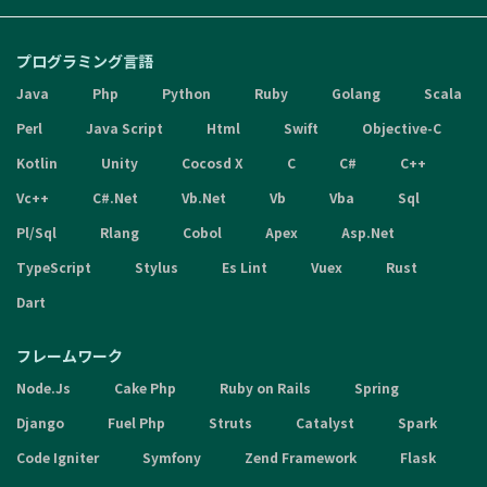
プログラミング言語
Java
Php
Python
Ruby
Golang
Scala
Perl
Java Script
Html
Swift
Objective-C
Kotlin
Unity
Cocosd X
C
C#
C++
Vc++
C#.Net
Vb.Net
Vb
Vba
Sql
Pl/Sql
Rlang
Cobol
Apex
Asp.Net
TypeScript
Stylus
Es Lint
Vuex
Rust
Dart
フレームワーク
Node.Js
Cake Php
Ruby on Rails
Spring
Django
Fuel Php
Struts
Catalyst
Spark
Code Igniter
Symfony
Zend Framework
Flask