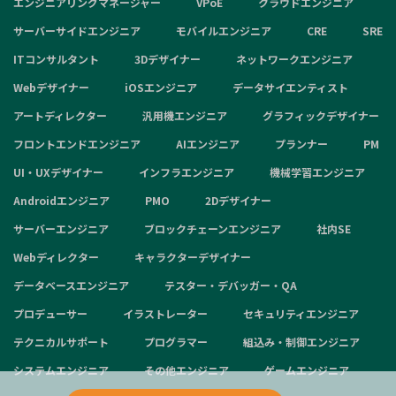
エンジニアリングマネージャー
VPoE
クラウドエンジニア
サーバーサイドエンジニア
モバイルエンジニア
CRE
SRE
ITコンサルタント
3Dデザイナー
ネットワークエンジニア
Webデザイナー
iOSエンジニア
データサイエンティスト
アートディレクター
汎用機エンジニア
グラフィックデザイナー
フロントエンドエンジニア
AIエンジニア
プランナー
PM
UI・UXデザイナー
インフラエンジニア
機械学習エンジニア
Androidエンジニア
PMO
2Dデザイナー
サーバーエンジニア
ブロックチェーンエンジニア
社内SE
Webディレクター
キャラクターデザイナー
データベースエンジニア
テスター・デバッガー・QA
プロデューサー
イラストレーター
セキュリティエンジニア
テクニカルサポート
プログラマー
組込み・制御エンジニア
システムエンジニア
その他エンジニア
ゲームエンジニア