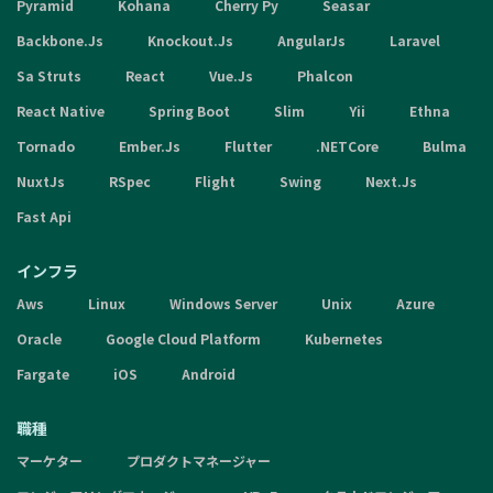
Pyramid
Kohana
Cherry Py
Seasar
Backbone.Js
Knockout.Js
AngularJs
Laravel
Sa Struts
React
Vue.Js
Phalcon
React Native
Spring Boot
Slim
Yii
Ethna
Tornado
Ember.Js
Flutter
.NETCore
Bulma
NuxtJs
RSpec
Flight
Swing
Next.Js
Fast Api
インフラ
Aws
Linux
Windows Server
Unix
Azure
Oracle
Google Cloud Platform
Kubernetes
Fargate
iOS
Android
職種
マーケター
プロダクトマネージャー