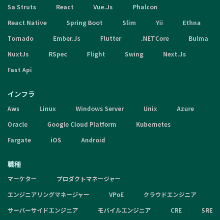
Sa Struts
React
Vue.Js
Phalcon
React Native
Spring Boot
Slim
Yii
Ethna
Tornado
Ember.Js
Flutter
.NETCore
Bulma
NuxtJs
RSpec
Flight
Swing
Next.Js
Fast Api
インフラ
Aws
Linux
Windows Server
Unix
Azure
Oracle
Google Cloud Platform
Kubernetes
Fargate
iOS
Android
職種
マーケター
プロダクトマネージャー
エンジニアリングマネージャー
VPoE
クラウドエンジニア
サーバーサイドエンジニア
モバイルエンジニア
CRE
SRE