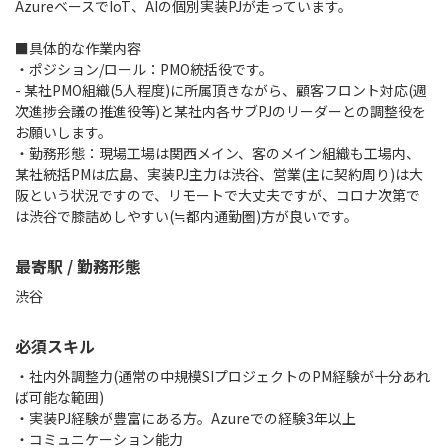
AzureベースでIoT、AIの個別実装PJが走っています。
■具体的な作業内容
・ポジション/ロール：PMO統括役です。
- 某社PMO組織(5人程度)に所属頂きながら、顧客フロント対応(週
次進捗会議の推進役等)と某社内各サブPJのリーダーとの調整役を
お願いします。
・勤務形態：現場工場は関西メイン、客のメイン組織も工場内、
某社統括PMは広島、実装PJ主力は渋谷、営業(主に契約周り)は大
阪という状況ですので、リモートで大丈夫ですが、コロナ次第で
は渋谷で膝詰めしやすい(≒都内通勤圏)方が良いです。
最寄駅 / 勤務形態
渋谷
必須スキル
・社内外調整力(通常の中規模SIプロジェクトのPM経験が十分あれ
ば可能な範囲)
・実装PJ経験が豊富にある方。Azureでの経験3年以上
・コミュニケーション能力