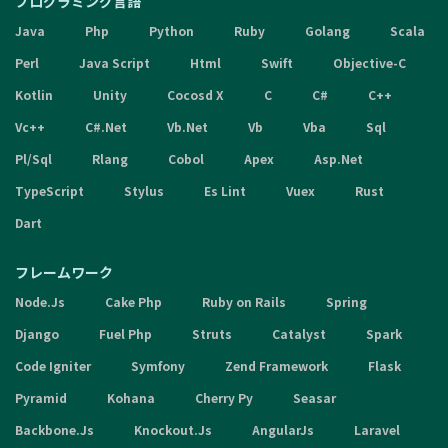
プログラミング言語
Java
Php
Python
Ruby
Golang
Scala
Perl
Java Script
Html
Swift
Objective-C
Kotlin
Unity
Cocosd X
C
C#
C++
Vc++
C#.Net
Vb.Net
Vb
Vba
Sql
Pl/Sql
Rlang
Cobol
Apex
Asp.Net
TypeScript
Stylus
Es Lint
Vuex
Rust
Dart
フレームワーク
Node.Js
Cake Php
Ruby on Rails
Spring
Django
Fuel Php
Struts
Catalyst
Spark
Code Igniter
Symfony
Zend Framework
Flask
Pyramid
Kohana
Cherry Py
Seasar
Backbone.Js
Knockout.Js
AngularJs
Laravel