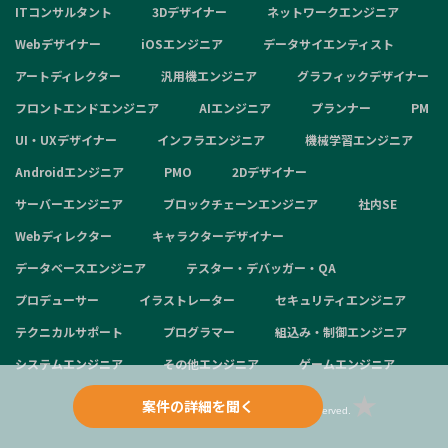
ITコンサルタント
3Dデザイナー
ネットワークエンジニア
Webデザイナー
iOSエンジニア
データサイエンティスト
アートディレクター
汎用機エンジニア
グラフィックデザイナー
フロントエンドエンジニア
AIエンジニア
プランナー
PM
UI・UXデザイナー
インフラエンジニア
機械学習エンジニア
Androidエンジニア
PMO
2Dデザイナー
サーバーエンジニア
ブロックチェーンエンジニア
社内SE
Webディレクター
キャラクターデザイナー
データベースエンジニア
テスター・デバッガー・QA
プロデューサー
イラストレーター
セキュリティエンジニア
テクニカルサポート
プログラマー
組込み・制御エンジニア
システムエンジニア
その他エンジニア
ゲームエンジニア
案件の詳細を聞く
Copyright © 2024 aggregation inc. All Rights Reserved.