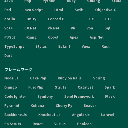
Java
Php
Python
Ruby
Golang
Scala
Perl
Java Script
Html
Swift
Objective-C
Kotlin
Unity
Cocosd X
C
C#
C++
Vc++
C#.Net
Vb.Net
Vb
Vba
Sql
Pl/Sql
Rlang
Cobol
Apex
Asp.Net
TypeScript
Stylus
Es Lint
Vuex
Rust
Dart
フレームワーク
Node.Js
Cake Php
Ruby on Rails
Spring
Django
Fuel Php
Struts
Catalyst
Spark
Code Igniter
Symfony
Zend Framework
Flask
Pyramid
Kohana
Cherry Py
Seasar
Backbone.Js
Knockout.Js
AngularJs
Laravel
Sa Struts
React
Vue.Js
Phalcon