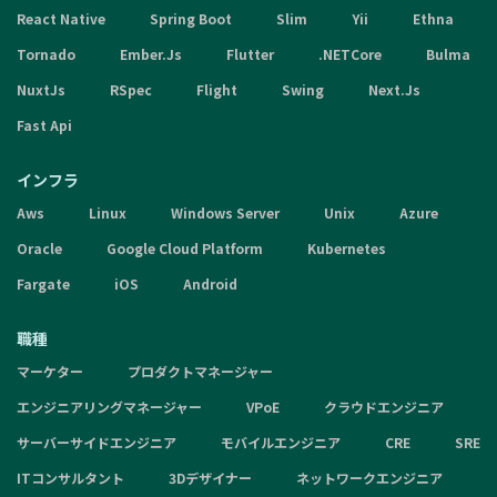
React Native
Spring Boot
Slim
Yii
Ethna
Tornado
Ember.Js
Flutter
.NETCore
Bulma
NuxtJs
RSpec
Flight
Swing
Next.Js
Fast Api
インフラ
Aws
Linux
Windows Server
Unix
Azure
Oracle
Google Cloud Platform
Kubernetes
Fargate
iOS
Android
職種
マーケター
プロダクトマネージャー
エンジニアリングマネージャー
VPoE
クラウドエンジニア
サーバーサイドエンジニア
モバイルエンジニア
CRE
SRE
ITコンサルタント
3Dデザイナー
ネットワークエンジニア