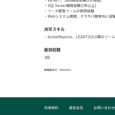
・VB.NET、Java開発経験(2年程度)
・SQL Server開発経験(1年以上)
・ソース管理ツールの使用経験
・Webシステム開発、クラサバ開発共に経
尚可スキル
・ActiveReports、LEADTOOLS等のツ
面談回数
1回
情報提供元：
Midworks
利用規約
運営会社
お問い合わせ