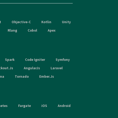
t
Objective-C
Kotlin
Unity
Rlang
Cobol
Apex
Spark
Code Igniter
Symfony
ckout.Js
AngularJs
Laravel
hna
Tornado
Ember.Js
netes
Fargate
iOS
Android