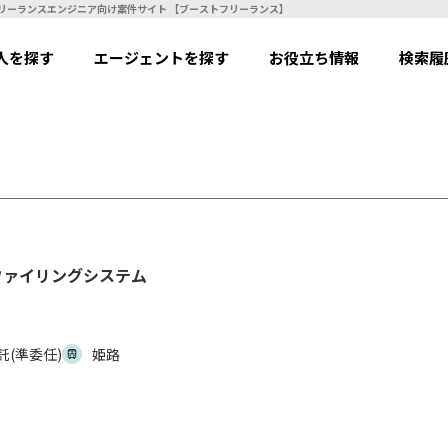
.NET】【業務委託(準委任)】ファイリングシステム | フリーランスエンジニア向け案件サイト 【ブーストフリーランス】
人を探す
エージェントを探す
お役立ち情報
検索履
】ファイリングシステム
託(準委任)
姫路