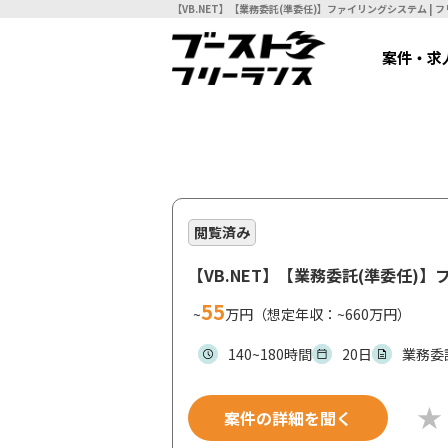
【VB
案件・求
閲覧済み
【VB.NET】【業務委託(準委任)
55
~
万円（想定年収：~660万円）
140~180時間
20日
業務委
案件の詳細を聞く