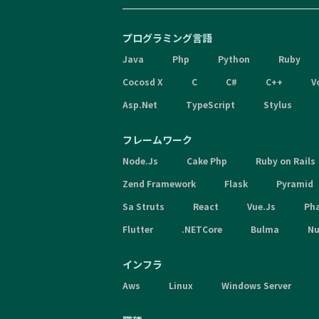
プログラミング言語
Java
Php
Python
Ruby
Cocosd X
C
C#
C++
V
Asp.Net
TypeScript
Stylus
フレームワーク
Node.Js
Cake Php
Ruby on Rails
Zend Framework
Flask
Pyramid
Sa Struts
React
Vue.Js
Ph
Flutter
.NETCore
Bulma
Nu
インフラ
Aws
Linux
Windows Server