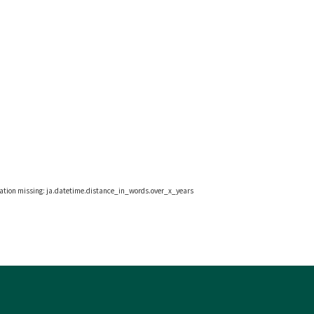
lation missing: ja.datetime.distance_in_words.over_x_years