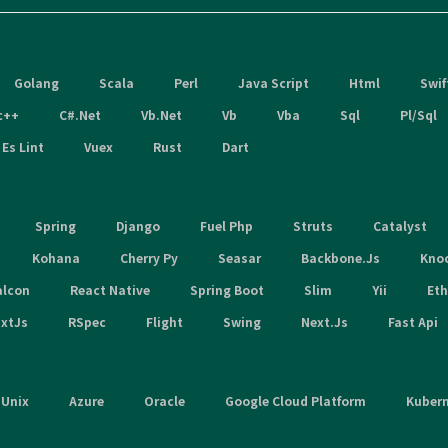
Golang
Scala
Perl
Java Script
Html
Swif
c++
C#.Net
Vb.Net
Vb
Vba
Sql
Pl/Sql
Es Lint
Vuex
Rust
Dart
Spring
Django
Fuel Php
Struts
Catalyst
Kohana
Cherry Py
Seasar
Backbone.Js
Kno
alcon
React Native
Spring Boot
Slim
Yii
Et
xtJs
RSpec
Flight
Swing
Next.Js
Fast Api
Unix
Azure
Oracle
Google Cloud Platform
Kuber