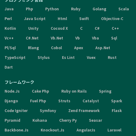
Java
Php
Python
Ruby
Golang
Scala
Perl
Java Script
Html
Swift
Objective-C
Kotlin
Unity
Cocosd X
C
C#
C++
Vc++
C#.Net
Vb.Net
Vb
Vba
Sql
Pl/Sql
Rlang
Cobol
Apex
Asp.Net
TypeScript
Stylus
Es Lint
Vuex
Rust
Dart
フレームワーク
Node.Js
Cake Php
Ruby on Rails
Spring
Django
Fuel Php
Struts
Catalyst
Spark
Code Igniter
Symfony
Zend Framework
Flask
Pyramid
Kohana
Cherry Py
Seasar
Backbone.Js
Knockout.Js
AngularJs
Laravel