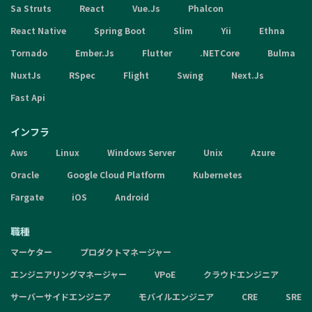
Sa Struts
React
Vue.Js
Phalcon
React Native
Spring Boot
Slim
Yii
Ethna
Tornado
Ember.Js
Flutter
.NETCore
Bulma
NuxtJs
RSpec
Flight
Swing
Next.Js
Fast Api
インフラ
Aws
Linux
Windows Server
Unix
Azure
Oracle
Google Cloud Platform
Kubernetes
Fargate
iOS
Android
職種
マーケター
プロダクトマネージャー
エンジニアリングマネージャー
VPoE
クラウドエンジニア
サーバーサイドエンジニア
モバイルエンジニア
CRE
SRE