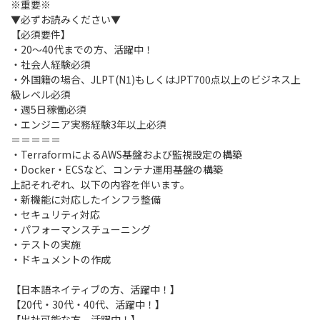
※重要※
▼必ずお読みください▼
【必須要件】
・20～40代までの方、活躍中！
・社会人経験必須
・外国籍の場合、JLPT(N1)もしくはJPT700点以上のビジネス上
級レベル必須
・週5日稼働必須
・エンジニア実務経験3年以上必須
＝＝＝＝＝
・TerraformによるAWS基盤および監視設定の構築
・Docker・ECSなど、コンテナ運用基盤の構築
上記それぞれ、以下の内容を伴います。
・新機能に対応したインフラ整備
・セキュリティ対応
・パフォーマンスチューニング
・テストの実施
・ドキュメントの作成
【日本語ネイティブの方、活躍中！】
【20代・30代・40代、活躍中！】
【出社可能な方、活躍中！】