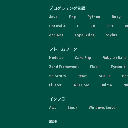
プログラミング言語
Java
Php
Python
Ruby
Cocosd X
C
C#
C++
V
Asp.Net
TypeScript
Stylus
フレームワーク
Node.Js
Cake Php
Ruby on Rails
Zend Framework
Flask
Pyramid
Sa Struts
React
Vue.Js
Ph
Flutter
.NETCore
Bulma
Nu
インフラ
Aws
Linux
Windows Server
職種