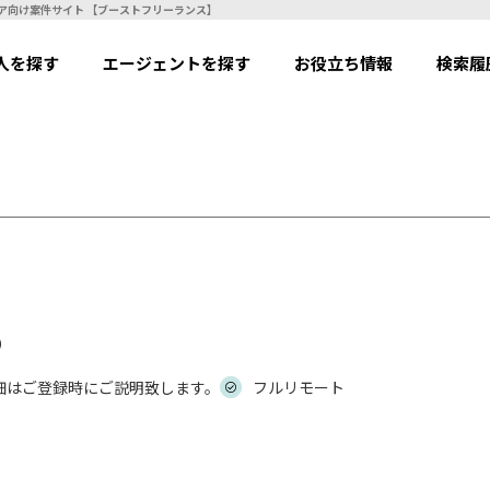
io) | フリーランスエンジニア向け案件サイト 【ブーストフリーランス】
人を探す
エージェントを探す
お役立ち情報
検索履
）
細はご登録時にご説明致します。
フルリモート