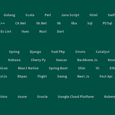
Golang
Scala
Perl
Java Script
Html
Swif
c++
C#.Net
Vb.Net
Vb
Vba
Sql
Pl/Sql
Es Lint
Vuex
Rust
Dart
Spring
Django
Fuel Php
Struts
Catalyst
Kohana
Cherry Py
Seasar
Backbone.Js
Kno
alcon
React Native
Spring Boot
Slim
Yii
Et
xtJs
RSpec
Flight
Swing
Next.Js
Fast Api
Unix
Azure
Oracle
Google Cloud Platform
Kuber