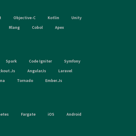
t
Objective-C
Kotlin
Unity
Rlang
Cobol
Apex
Spark
Code Igniter
Symfony
ckout.Js
AngularJs
Laravel
hna
Tornado
Ember.Js
netes
Fargate
iOS
Android