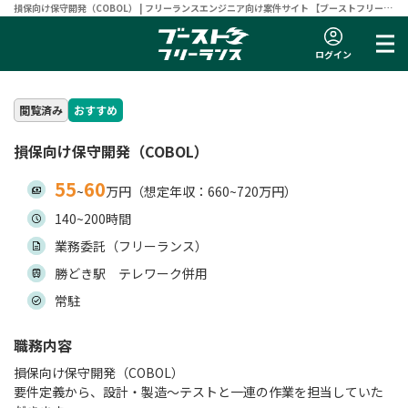
損保向け保守開発（COBOL） | フリーランスエンジニア向け案件サイト 【ブーストフリーラ
ンス】
ログイン
閲覧済み
おすすめ
損保向け保守開発（COBOL）
55
60
~
万円（想定年収：660~720万円）
140~200時間
業務委託（フリーランス）
勝どき駅 テレワーク併用
常駐
職務内容
損保向け保守開発（COBOL）
要件定義から、設計・製造～テストと一連の作業を担当していた