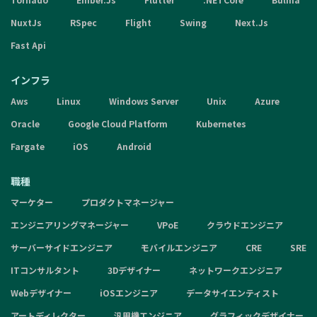
NuxtJs
RSpec
Flight
Swing
Next.Js
Fast Api
インフラ
Aws
Linux
Windows Server
Unix
Azure
Oracle
Google Cloud Platform
Kubernetes
Fargate
iOS
Android
職種
マーケター
プロダクトマネージャー
エンジニアリングマネージャー
VPoE
クラウドエンジニア
サーバーサイドエンジニア
モバイルエンジニア
CRE
SRE
ITコンサルタント
3Dデザイナー
ネットワークエンジニア
Webデザイナー
iOSエンジニア
データサイエンティスト
アートディレクター
汎用機エンジニア
グラフィックデザイナー