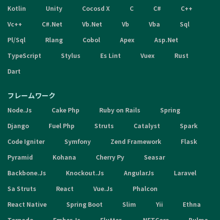
Kotlin
Unity
Cocosd X
C
C#
C++
Vc++
C#.Net
Vb.Net
Vb
Vba
Sql
Pl/Sql
Rlang
Cobol
Apex
Asp.Net
TypeScript
Stylus
Es Lint
Vuex
Rust
Dart
フレームワーク
Node.Js
Cake Php
Ruby on Rails
Spring
Django
Fuel Php
Struts
Catalyst
Spark
Code Igniter
Symfony
Zend Framework
Flask
Pyramid
Kohana
Cherry Py
Seasar
Backbone.Js
Knockout.Js
AngularJs
Laravel
Sa Struts
React
Vue.Js
Phalcon
React Native
Spring Boot
Slim
Yii
Ethna
Tornado
Ember.Js
Flutter
.NETCore
Bulma