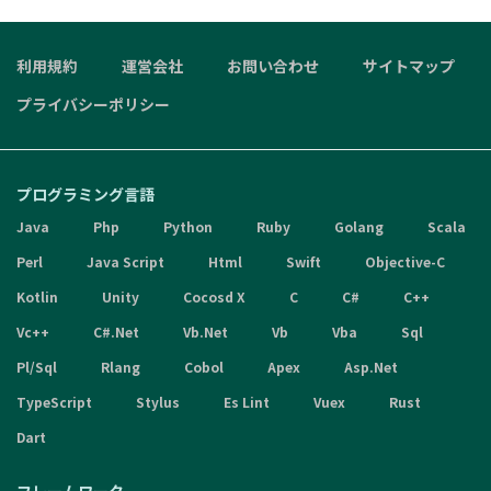
利用規約
運営会社
お問い合わせ
サイトマップ
プライバシーポリシー
プログラミング言語
Java
Php
Python
Ruby
Golang
Scala
Perl
Java Script
Html
Swift
Objective-C
Kotlin
Unity
Cocosd X
C
C#
C++
Vc++
C#.Net
Vb.Net
Vb
Vba
Sql
Pl/Sql
Rlang
Cobol
Apex
Asp.Net
TypeScript
Stylus
Es Lint
Vuex
Rust
Dart