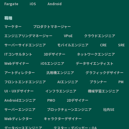
Fargate
iOS
Android
職種
マーケター
プロダクトマネージャー
エンジニアリングマネージャー
VPoE
クラウドエンジニア
サーバーサイドエンジニア
モバイルエンジニア
CRE
SRE
ITコンサルタント
3Dデザイナー
ネットワークエンジニア
Webデザイナー
iOSエンジニア
データサイエンティスト
アートディレクター
汎用機エンジニア
グラフィックデザイナー
フロントエンドエンジニア
AIエンジニア
プランナー
PM
UI・UXデザイナー
インフラエンジニア
機械学習エンジニア
Androidエンジニア
PMO
2Dデザイナー
サーバーエンジニア
ブロックチェーンエンジニア
社内SE
Webディレクター
キャラクターデザイナー
データベースエンジニア
テスター・デバッガー・QA