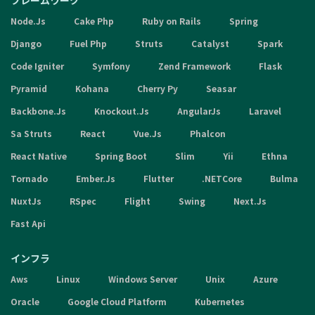
フレームワーク
Node.Js
Cake Php
Ruby on Rails
Spring
Django
Fuel Php
Struts
Catalyst
Spark
Code Igniter
Symfony
Zend Framework
Flask
Pyramid
Kohana
Cherry Py
Seasar
Backbone.Js
Knockout.Js
AngularJs
Laravel
Sa Struts
React
Vue.Js
Phalcon
React Native
Spring Boot
Slim
Yii
Ethna
Tornado
Ember.Js
Flutter
.NETCore
Bulma
NuxtJs
RSpec
Flight
Swing
Next.Js
Fast Api
インフラ
Aws
Linux
Windows Server
Unix
Azure
Oracle
Google Cloud Platform
Kubernetes