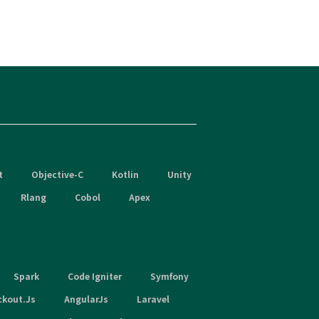
t
Objective-C
Kotlin
Unity
Rlang
Cobol
Apex
Spark
Code Igniter
Symfony
ckout.Js
AngularJs
Laravel