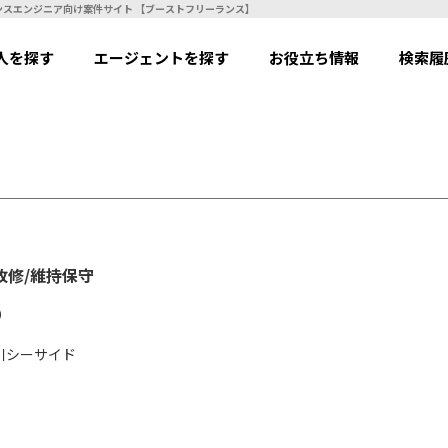
】貿易システムの改修/維持保守 | フリーランスエンジニア向け案件サイト 【ブーストフリーランス】
人を探す
エージェントを探す
お役立ち情報
検索履
改修/維持保守
）
川シーサイド