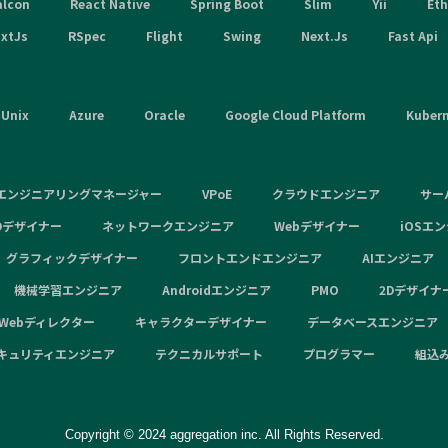
alcon
React Native
Spring Boot
Slim
Yii
Et
xtJs
RSpec
Flight
Swing
Next.Js
Fast Api
Unix
Azure
Oracle
Google Cloud Platform
Kuber
エンジニアリングマネージャー
VPoE
クラウドエンジニア
サー
Dデザイナー
ネットワークエンジニア
Webデザイナー
iOSエ
グラフィックデザイナー
フロントエンドエンジニア
AIエンジニア
機械学習エンジニア
Androidエンジニア
PMO
2Dデザイナ
Webディレクター
キャラクターデザイナー
データベースエンジニア
キュリティエンジニア
テクニカルサポート
プログラマー
組込
Copyright © 2024 aggregation inc. All Rights Reserved.