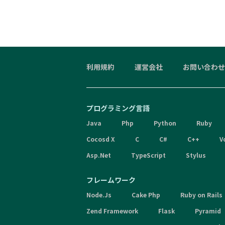
利用規約
運営会社
お問い合わせ
プログラミング言語
Java
Php
Python
Ruby
Cocosd X
C
C#
C++
V
Asp.Net
TypeScript
Stylus
フレームワーク
Node.Js
Cake Php
Ruby on Rails
Zend Framework
Flask
Pyramid