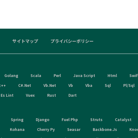
サイトマップ
プライバシーポリシー
Golang
Scala
Perl
Java Script
Html
Swif
c++
C#.Net
Vb.Net
Vb
Vba
Sql
Pl/Sql
Es Lint
Vuex
Rust
Dart
Spring
Django
Fuel Php
Struts
Catalyst
Kohana
Cherry Py
Seasar
Backbone.Js
Kno