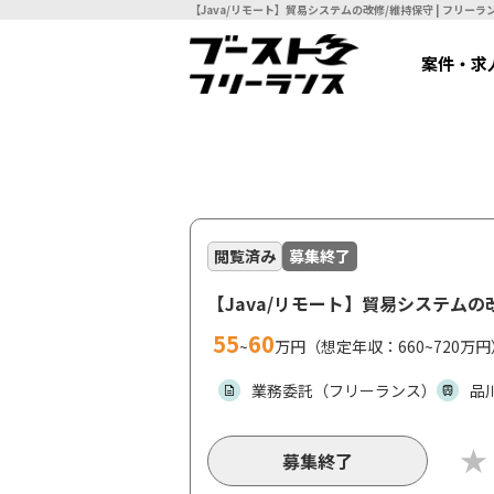
【Java/リモート
案件・求
閲覧済み
募集終了
【Java/リモート】貿易システムの
55
60
~
万円（想定年収：660~720万円
業務委託（フリーランス）
品
募集終了