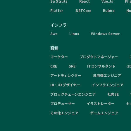
Sa Struts
React
Vue.Js
Ph
Flutter
.NETCore
Bulma
Nu
インフラ
Aws
Linux
Windows Server
職種
マーケター
プロダクトマネージャー
CRE
SRE
ITコンサルタント
3
アートディレクター
汎用機エンジニア
UI・UXデザイナー
インフラエンジニア
ブロックチェーンエンジニア
社内SE
プロデューサー
イラストレーター
セ
その他エンジニア
ゲームエンジニア