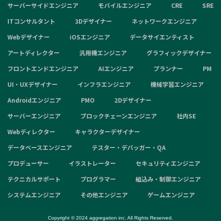
サーバーサイドエンジニア
モバイルエンジニア
CRE
SRE
ITコンサルタント
3Dデザイナー
ネットワークエンジニア
Webデザイナー
iOSエンジニア
データサイエンティスト
アートディレクター
汎用機エンジニア
グラフィックデザイナー
フロントエンドエンジニア
AIエンジニア
プランナー
PM
UI・UXデザイナー
インフラエンジニア
機械学習エンジニア
Androidエンジニア
PMO
2Dデザイナー
サーバーエンジニア
ブロックチェーンエンジニア
社内SE
Webディレクター
キャラクターデザイナー
データベースエンジニア
テスター・デバッガー・QA
プロデューサー
イラストレーター
セキュリティエンジニア
テクニカルサポート
プログラマー
組込み・制御エンジニア
システムエンジニア
その他エンジニア
ゲームエンジニア
Copyright © 2024 aggregation inc. All Rights Reserved.