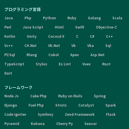
プログラミング言語
Java
Php
Python
Ruby
Golang
Scala
Perl
Java Script
Html
Swift
Objective-C
Kotlin
Unity
Cocosd X
C
C#
C++
Vc++
C#.Net
Vb.Net
Vb
Vba
Sql
Pl/Sql
Rlang
Cobol
Apex
Asp.Net
TypeScript
Stylus
Es Lint
Vuex
Rust
Dart
フレームワーク
Node.Js
Cake Php
Ruby on Rails
Spring
Django
Fuel Php
Struts
Catalyst
Spark
Code Igniter
Symfony
Zend Framework
Flask
Pyramid
Kohana
Cherry Py
Seasar