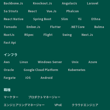
Backbone.Js
Knockout.Js
AngularJs
Laravel
Sa Struts
React
Vue.Js
Phalcon
React Native
Spring Boot
Slim
Yii
Ethna
Tornado
Ember.Js
Flutter
.NETCore
Bulma
NuxtJs
RSpec
Flight
Swing
Next.Js
Fast Api
インフラ
Aws
Linux
Windows Server
Unix
Azure
Oracle
Google Cloud Platform
Kubernetes
Fargate
iOS
Android
職種
マーケター
プロダクトマネージャー
エンジニアリングマネージャー
VPoE
クラウドエンジニア