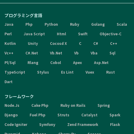
プログラミング言語
Java
Php
Python
Ruby
Golang
Scala
Perl
Java Script
Html
Swift
Objective-C
Kotlin
Unity
Cocosd X
C
C#
C++
Vc++
C#.Net
Vb.Net
Vb
Vba
Sql
Pl/Sql
Rlang
Cobol
Apex
Asp.Net
TypeScript
Stylus
Es Lint
Vuex
Rust
Dart
フレームワーク
Node.Js
Cake Php
Ruby on Rails
Spring
Django
Fuel Php
Struts
Catalyst
Spark
Code Igniter
Symfony
Zend Framework
Flask
Pyramid
Kohana
Cherry Py
Seasar