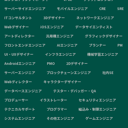
サーバーサイドエンジニア
モバイルエンジニア
CRE
SRE
ITコンサルタント
3Dデザイナー
ネットワークエンジニア
Webデザイナー
iOSエンジニア
データサイエンティスト
アートディレクター
汎用機エンジニア
グラフィックデザイナー
フロントエンドエンジニア
AIエンジニア
プランナー
PM
UI・UXデザイナー
インフラエンジニア
機械学習エンジニア
Androidエンジニア
PMO
2Dデザイナー
サーバーエンジニア
ブロックチェーンエンジニア
社内SE
Webディレクター
キャラクターデザイナー
データベースエンジニア
テスター・デバッガー・QA
プロデューサー
イラストレーター
セキュリティエンジニア
テクニカルサポート
プログラマー
組込み・制御エンジニア
システムエンジニア
その他エンジニア
ゲームエンジニア