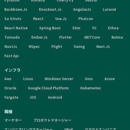
Backbone.Js
Knockout.Js
AngularJs
Laravel
Sa Struts
React
Vue.Js
Phalcon
React Native
Spring Boot
Slim
Yii
Ethna
Tornado
Ember.Js
Flutter
.NETCore
Bulma
NuxtJs
RSpec
Flight
Swing
Next.Js
Fast Api
インフラ
Aws
Linux
Windows Server
Unix
Azure
Oracle
Google Cloud Platform
Kubernetes
Fargate
iOS
Android
職種
マーケター
プロダクトマネージャー
エンジニアリングマネージャー
VPoE
クラウドエンジニア