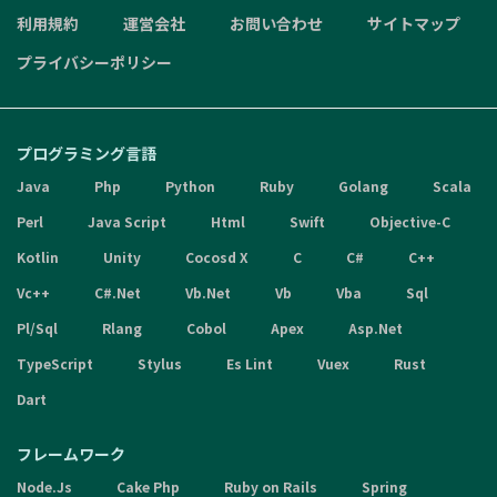
利用規約
運営会社
お問い合わせ
サイトマップ
プライバシーポリシー
プログラミング言語
Java
Php
Python
Ruby
Golang
Scala
Perl
Java Script
Html
Swift
Objective-C
Kotlin
Unity
Cocosd X
C
C#
C++
Vc++
C#.Net
Vb.Net
Vb
Vba
Sql
Pl/Sql
Rlang
Cobol
Apex
Asp.Net
TypeScript
Stylus
Es Lint
Vuex
Rust
Dart
フレームワーク
Node.Js
Cake Php
Ruby on Rails
Spring