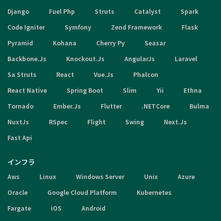
Django
Fuel Php
Struts
Catalyst
Spark
Code Igniter
Symfony
Zend Framework
Flask
Pyramid
Kohana
Cherry Py
Seasar
Backbone.Js
Knockout.Js
AngularJs
Laravel
Sa Struts
React
Vue.Js
Phalcon
React Native
Spring Boot
Slim
Yii
Ethna
Tornado
Ember.Js
Flutter
.NETCore
Bulma
NuxtJs
RSpec
Flight
Swing
Next.Js
Fast Api
インフラ
Aws
Linux
Windows Server
Unix
Azure
Oracle
Google Cloud Platform
Kubernetes
Fargate
iOS
Android