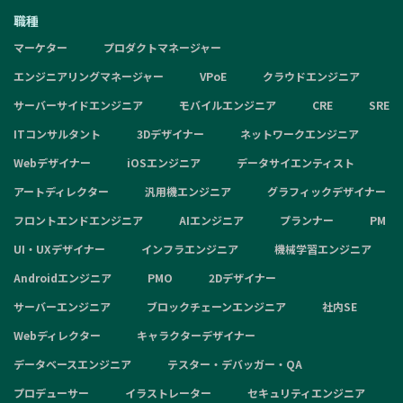
職種
マーケター
プロダクトマネージャー
エンジニアリングマネージャー
VPoE
クラウドエンジニア
サーバーサイドエンジニア
モバイルエンジニア
CRE
SRE
ITコンサルタント
3Dデザイナー
ネットワークエンジニア
Webデザイナー
iOSエンジニア
データサイエンティスト
アートディレクター
汎用機エンジニア
グラフィックデザイナー
フロントエンドエンジニア
AIエンジニア
プランナー
PM
UI・UXデザイナー
インフラエンジニア
機械学習エンジニア
Androidエンジニア
PMO
2Dデザイナー
サーバーエンジニア
ブロックチェーンエンジニア
社内SE
Webディレクター
キャラクターデザイナー
データベースエンジニア
テスター・デバッガー・QA
プロデューサー
イラストレーター
セキュリティエンジニア