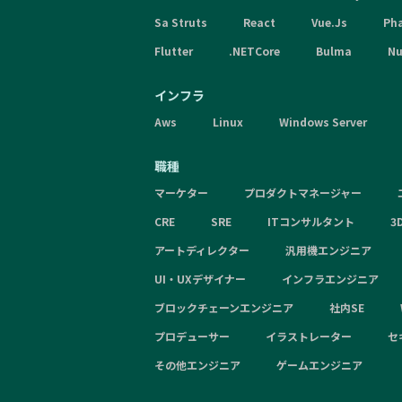
Sa Struts
React
Vue.Js
Ph
Flutter
.NETCore
Bulma
Nu
インフラ
Aws
Linux
Windows Server
職種
マーケター
プロダクトマネージャー
CRE
SRE
ITコンサルタント
3
アートディレクター
汎用機エンジニア
UI・UXデザイナー
インフラエンジニア
ブロックチェーンエンジニア
社内SE
プロデューサー
イラストレーター
セ
その他エンジニア
ゲームエンジニア