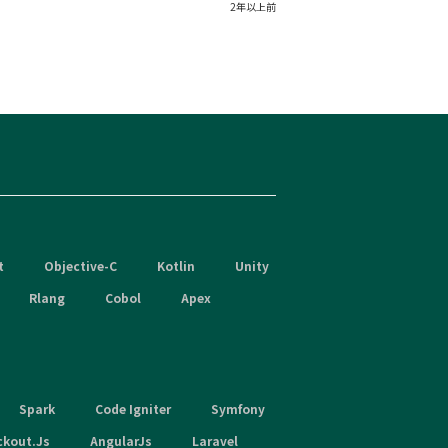
2年以上前
t
Objective-C
Kotlin
Unity
Rlang
Cobol
Apex
Spark
Code Igniter
Symfony
ckout.Js
AngularJs
Laravel