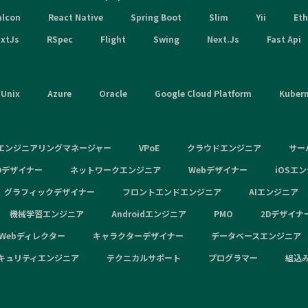
alcon
React Native
Spring Boot
Slim
Yii
Et
xtJs
RSpec
Flight
Swing
Next.Js
Fast Api
Unix
Azure
Oracle
Google Cloud Platform
Kuber
エンジニアリングマネージャー
VPoE
クラウドエンジニア
サー
Dデザイナー
ネットワークエンジニア
Webデザイナー
iOSエ
グラフィックデザイナー
フロントエンドエンジニア
AIエンジニア
機械学習エンジニア
Androidエンジニア
PMO
2Dデザイナ
Webディレクター
キャラクターデザイナー
データベースエンジニア
キュリティエンジニア
テクニカルサポート
プログラマー
組込