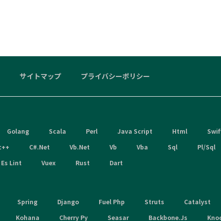
サイトマップ
プライバシーポリシー
Golang
Scala
Perl
Java Script
Html
Swif
c++
C#.Net
Vb.Net
Vb
Vba
Sql
Pl/Sql
Es Lint
Vuex
Rust
Dart
Spring
Django
Fuel Php
Struts
Catalyst
Kohana
Cherry Py
Seasar
Backbone.Js
Kno