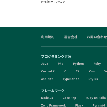
情報提供元：
フリコン
利用規約
運営会社
お問い合わせ
プログラミング言語
Java
Php
Python
Ruby
Cocosd X
C
C#
C++
V
Asp.Net
TypeScript
Stylus
フレームワーク
Node.Js
Cake Php
Ruby on Rails
Zend Framework
Flask
Pyramid