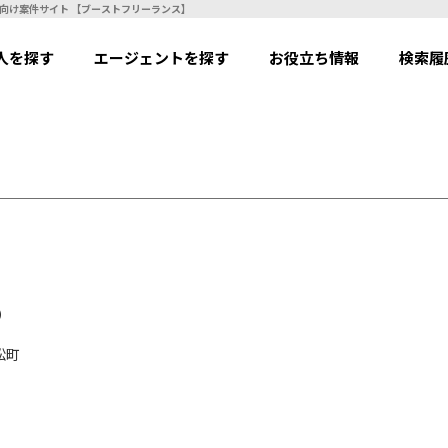
| フリーランスエンジニア向け案件サイト 【ブーストフリーランス】
人を探す
エージェントを探す
お役立ち情報
検索履
）
松町