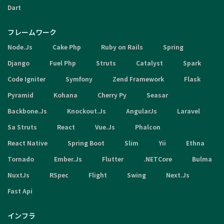
Dart
フレームワーク
Node.Js
Cake Php
Ruby on Rails
Spring
Django
Fuel Php
Struts
Catalyst
Spark
Code Igniter
Symfony
Zend Framework
Flask
Pyramid
Kohana
Cherry Py
Seasar
Backbone.Js
Knockout.Js
AngularJs
Laravel
Sa Struts
React
Vue.Js
Phalcon
React Native
Spring Boot
Slim
Yii
Ethna
Tornado
Ember.Js
Flutter
.NETCore
Bulma
NuxtJs
RSpec
Flight
Swing
Next.Js
Fast Api
インフラ