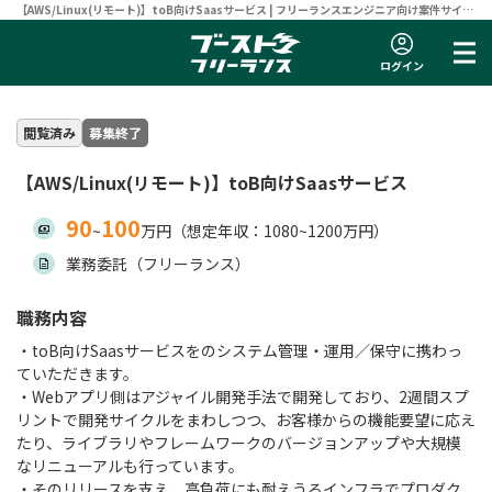
【AWS/Linux(リモート)】toB向けSaasサービス | フリーランスエンジニア向け案件サイト
【ブーストフリーランス】
ログイン
閲覧済み
募集終了
【AWS/Linux(リモート)】toB向けSaasサービス
90
100
~
万円（想定年収：1080~1200万円）
業務委託（フリーランス）
職務内容
・toB向けSaasサービスをのシステム管理・運用／保守に携わっ
ていただきます。
・Webアプリ側はアジャイル開発手法で開発しており、2週間スプ
リントで開発サイクルをまわしつつ、お客様からの機能要望に応え
たり、ライブラリやフレームワークのバージョンアップや大規模
なリニューアルも行っています。
・そのリリースを支え、高負荷にも耐えうるインフラでプロダク