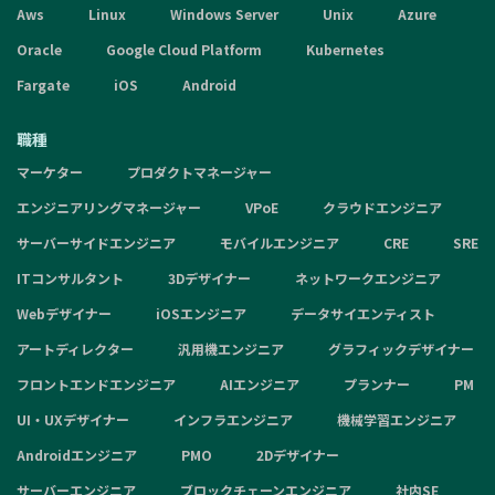
Aws
Linux
Windows Server
Unix
Azure
Oracle
Google Cloud Platform
Kubernetes
Fargate
iOS
Android
職種
マーケター
プロダクトマネージャー
エンジニアリングマネージャー
VPoE
クラウドエンジニア
サーバーサイドエンジニア
モバイルエンジニア
CRE
SRE
ITコンサルタント
3Dデザイナー
ネットワークエンジニア
Webデザイナー
iOSエンジニア
データサイエンティスト
アートディレクター
汎用機エンジニア
グラフィックデザイナー
フロントエンドエンジニア
AIエンジニア
プランナー
PM
UI・UXデザイナー
インフラエンジニア
機械学習エンジニア
Androidエンジニア
PMO
2Dデザイナー
サーバーエンジニア
ブロックチェーンエンジニア
社内SE